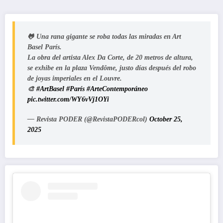
🐸 Una rana gigante se roba todas las miradas en Art
Basel París.
La obra del artista Alex Da Corte, de 20 metros de altura,
se exhibe en la plaza Vendôme, justo días después del robo
de joyas imperiales en el Louvre.
🎨
#ArtBasel
#París
#ArteContemporáneo
pic.twitter.com/WY6vVj1OYi
— Revista PODER (@RevistaPODERcol)
October 25,
2025