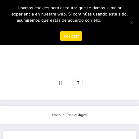
Saltar
06/08/2026
3:57:10 AM
Usamos cookies para asegurar que te damos la mejor
al
experiencia en nuestra web. Si continúas usando este sitio,
contenido
asumiremos que estás de acuerdo con ello.
Política de
privacidad
Aceptar
Revista poder
Inicio
Revista digital