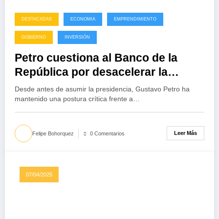
DESTACADAS
ECONOMIA
EMPRENDIMIENTO
GOBIERNO
INVERSIÓN
Petro cuestiona al Banco de la
República por desacelerar la
economía
Desde antes de asumir la presidencia, Gustavo Petro ha
mantenido una postura crítica frente a…
Leer Más
Felipe Bohorquez
0 Comentarios
07/04/2025