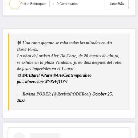
Leer Más
Felipe Bohorquez
0 Comentarios
🐸 Una rana gigante se roba todas las miradas en Art
Basel París.
La obra del artista Alex Da Corte, de 20 metros de altura,
se exhibe en la plaza Vendôme, justo días después del robo
de joyas imperiales en el Louvre.
🎨
#ArtBasel
#París
#ArteContemporáneo
pic.twitter.com/WY6vVj1OYi
— Revista PODER (@RevistaPODERcol)
October 25,
2025