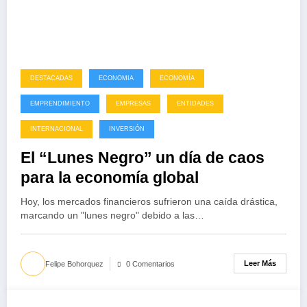
DESTACADAS
ECONOMIA
ECONOMÍA
EMPRENDIMIENTO
EMPRESAS
ENTIDADES
INTERNACIONAL
INVERSIÓN
El “Lunes Negro’’ un día de caos
para la economía global
Hoy, los mercados financieros sufrieron una caída drástica,
marcando un "lunes negro" debido a las…
Leer Más
Felipe Bohorquez
0 Comentarios