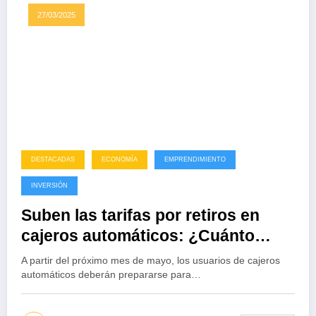
27/03/2025
DESTACADAS
ECONOMÍA
EMPRENDIMIENTO
INVERSIÓN
Suben las tarifas por retiros en
cajeros automáticos: ¿Cuánto
pagarás ahora por sacar efectivo?
A partir del próximo mes de mayo, los usuarios de cajeros
automáticos deberán prepararse para…