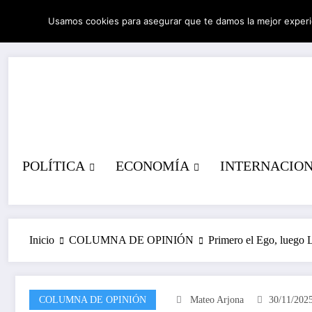
Saltar
Usamos cookies para asegurar que te damos la mejor experi
al
08/08/2026
6:51:47 AM
contenido
POLÍTICA
ECONOMÍA
INTERNACIO
Inicio
COLUMNA DE OPINIÓN
Primero el Ego, luego L
COLUMNA DE OPINIÓN
Mateo Arjona
30/11/202