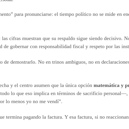
ento” para pronunciarse: el tiempo político no se mide en enc
as cifras muestran que su respaldo sigue siendo decisivo. No d
de gobernar con responsabilidad fiscal y respeto por las ins
to de demostrarlo. No en trinos ambiguos, no en declaraciones
recha y el centro asumen que la única opción
matemática y pr
todo lo que eso implica en términos de sacrificio personal—, o
por lo menos yo no me vendí”.
que termina pagando la factura. Y esa factura, si no reacciona