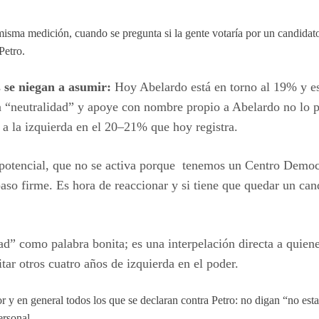
isma medición, cuando se pregunta si la gente votaría por un candidat
Petro.
s
se niegan a asumir:
Hoy Abelardo está en torno al 19% y es
la “neutralidad” y apoye con nombre propio a Abelardo no lo 
 a la izquierda en el 20–21% que hoy registra.
 potencial, que no se activa porque tenemos un Centro Democr
aso firme. Es hora de reaccionar y si tiene que quedar un candi
ad” como palabra bonita; es una interpelación directa a quien
ar otros cuatro años de izquierda en el poder.
 y en general todos los que se declaran contra Petro: no digan “no esta
ersonal.