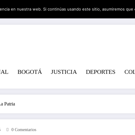
encia en nuestra web. Si continúas usando este sitio, asumiremos que 
Revist
NAL
BOGOTÁ
JUSTICIA
DEPORTES
CO
a Patria
5
0 Comentarios