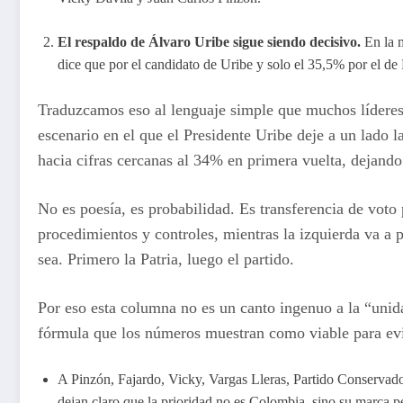
El respaldo de Álvaro Uribe sigue siendo decisivo.
En la m
dice que por el candidato de Uribe y solo el 35,5% por el de 
Traduzcamos eso al lenguaje simple que muchos lídere
escenario en el que el Presidente Uribe deje a un lado 
hacia cifras cercanas al 34% en primera vuelta, dejando
No es poesía, es probabilidad. Es transferencia de voto
procedimientos y controles, mientras la izquierda va a p
sea. Primero la Patria, luego el partido.
Por eso esta columna no es un canto ingenuo a la “unid
fórmula que los números muestran como viable para evit
A Pinzón, Fajardo, Vicky, Vargas Lleras, Partido Conservador
dejan claro que la prioridad no es Colombia, sino su marca p