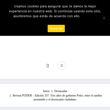
Saltar
07/08/2026
3:57:19 PM
Usamos cookies para asegurar que te damos la mejor
al
experiencia en nuestra web. Si continúas usando este sitio,
contenido
asumiremos que estás de acuerdo con ello.
Política de
privacidad
Aceptar
Revista poder
Inicio
Destacadas
Revista PODER – Edición 337: Tres años de gobierno Petro, entre el cambio
prometido y el desencanto ciudadano