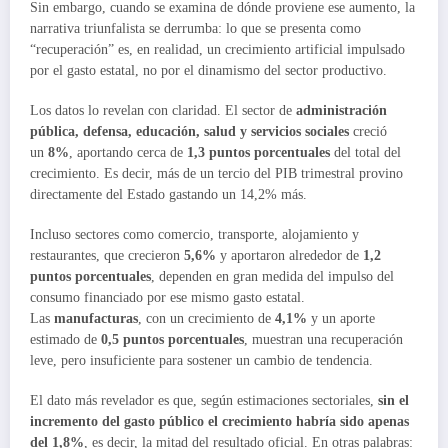
Sin embargo, cuando se examina de dónde proviene ese aumento, la
narrativa triunfalista se derrumba: lo que se presenta como
“recuperación” es, en realidad, un crecimiento artificial impulsado
por el gasto estatal, no por el dinamismo del sector productivo.
Los datos lo revelan con claridad. El sector de
administración
pública,
defensa, educación, salud y servicios sociales
creció
un
8%
, aportando cerca de
1,3 puntos porcentuales
del total del
crecimiento. Es decir, más de un tercio del PIB trimestral provino
directamente del Estado gastando un 14,2% más.
Incluso sectores como comercio, transporte, alojamiento y
restaurantes, que crecieron
5,6%
y aportaron alrededor de
1,2
puntos porcentuales
, dependen en gran medida del impulso del
consumo financiado por ese mismo gasto estatal.
Las
manufacturas
, con un crecimiento de
4,1%
y un aporte
estimado de
0,5 puntos porcentuales
, muestran una recuperación
leve, pero insuficiente para sostener un cambio de tendencia.
El dato más revelador es que, según estimaciones sectoriales,
sin el
incremento del gasto público el crecimiento habría sido apenas
del 1,8%
, es decir, la mitad del resultado oficial. En otras palabras: