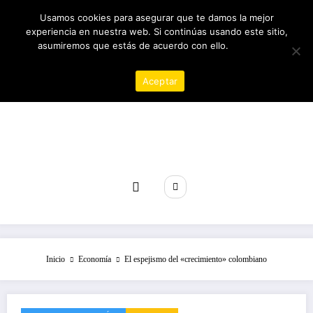
Saltar
09/08/2026
12:14:51 PM
Usamos cookies para asegurar que te damos la mejor
al
experiencia en nuestra web. Si continúas usando este sitio,
contenido
asumiremos que estás de acuerdo con ello.
Política de
privacidad
Aceptar
Revista poder
Inicio
Economía
El espejismo del «crecimiento» colombiano