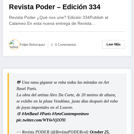
Revista Poder – Edición 334
Revista Poder ¿Qué nos une? Edición 334Publish at
Calameo En esta nueva entrega de Revista…
Leer Más
Felipe Bohorquez
0 Comentarios
🐸 Una rana gigante se roba todas las miradas en Art
Basel París.
La obra del artista Alex Da Corte, de 20 metros de altura,
se exhibe en la plaza Vendôme, justo días después del robo
de joyas imperiales en el Louvre.
🎨
#ArtBasel
#París
#ArteContemporáneo
pic.twitter.com/WY6vVj1OYi
— Revista PODER (@RevistaPODERcol)
October 25,