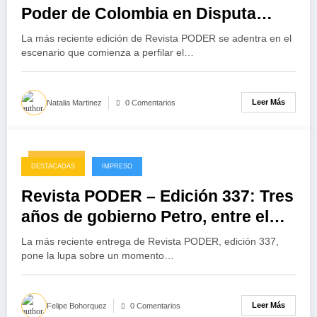
Poder de Colombia en Disputa
2026
La más reciente edición de Revista PODER se adentra en el
escenario que comienza a perfilar el…
Leer Más
Natalia Martinez
0 Comentarios
12/09/2025
DESTACADAS
IMPRESO
Revista PODER – Edición 337: Tres
años de gobierno Petro, entre el
cambio prometido y el desencanto
La más reciente entrega de Revista PODER, edición 337,
ciudadano
pone la lupa sobre un momento…
Leer Más
Felipe Bohorquez
0 Comentarios