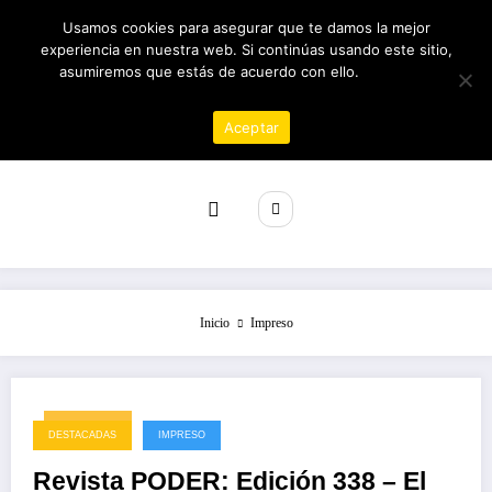
Saltar
07/08/2026
7:11:25 PM
Usamos cookies para asegurar que te damos la mejor
al
experiencia en nuestra web. Si continúas usando este sitio,
contenido
asumiremos que estás de acuerdo con ello.
Política de
privacidad
Aceptar
Revista poder
Inicio
Impreso
19/12/2025
DESTACADAS
IMPRESO
Revista PODER: Edición 338 – El