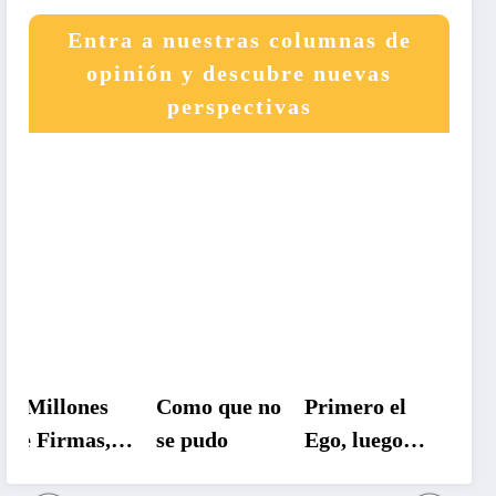
Entra a nuestras columnas de
opinión y descubre nuevas
perspectivas
lones
Como que no
Primero el
Un país
rmas, 5
se pudo
Ego, luego
atrapado
ones de
La Patria
entre las