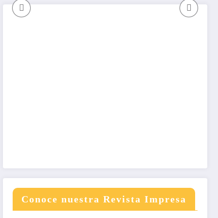
os
promesas 
los
escándalos
el saldo de
gobierno
Petro
Conoce nuestra Revista Impresa