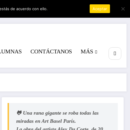
estás de acuerdo con ello.
Política de privacidad
Aceptar
r
LUMNAS
CONTÁCTANOS
MÁS
🐸 Una rana gigante se roba todas las
miradas en Art Basel París.
La obra del artista Alex Da Corte, de 20