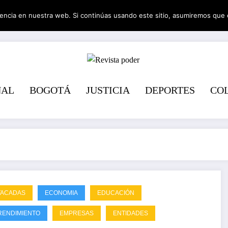
encia en nuestra web. Si continúas usando este sitio, asumiremos que 
Revista pode
NAL
BOGOTÁ
JUSTICIA
DEPORTES
CO
TACADAS
ECONOMIA
EDUCACIÓN
RENDIMIENTO
EMPRESAS
ENTIDADES