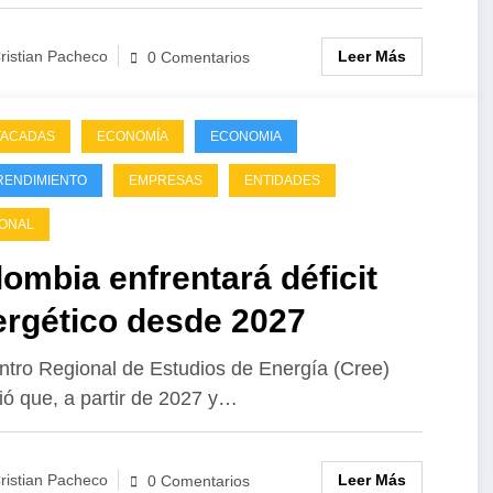
Leer Más
ristian Pacheco
0 Comentarios
TACADAS
ECONOMÍA
ECONOMIA
RENDIMIENTO
EMPRESAS
ENTIDADES
ONAL
ombia enfrentará déficit
ergético desde 2027
ntro Regional de Estudios de Energía (Cree)
tió que, a partir de 2027 y…
Un país
Desigualdad
El espejismo
5 Mil
atrapado
que nadie
del
de Fi
entre las
quiere ver:
«crecimiento
Mill
Leer Más
ristian Pacheco
0 Comentarios