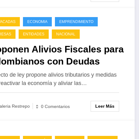
promesas y
las niñas
»
Sueñ
los
frente a una
colombiano
escándalos:
ley que no
TACADAS
ECONOMIA
EMPRENDIMIENTO
el saldo del
las protege.
RESAS
ENTIDADES
NACIONAL
gobierno
ponen Alivios Fiscales para
Petro
lombianos con Deudas
cto de ley propone alivios tributarios y medidas
reactivar la economía y aliviar las…
Leer Más
aleria Restrepo
0 Comentarios