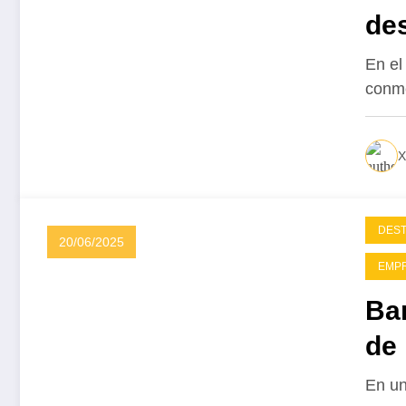
des
fin
En el
conm
ne
des
X
DES
20/06/2025
EMP
Ba
de 
su
En un