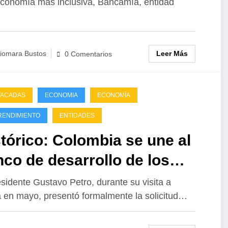
conomía más inclusiva, Bancamía, entidad
lusión social y financiera
Leer Más
iomara Bustos
0 Comentarios
TACADAS
ECONOMIA
ECONOMÍA
RENDIMIENTO
ENTIDADES
tórico: Colombia se une al
co de desarrollo de los
ICS
esidente Gustavo Petro, durante su visita a
 en mayo, presentó formalmente la solicitud…