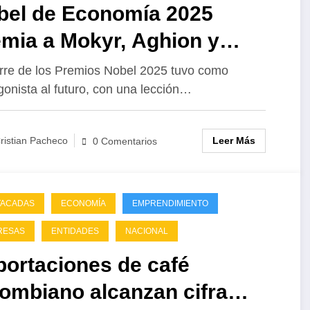
bel de Economía 2025
mia a Mokyr, Aghion y
witt
erre de los Premios Nobel 2025 tuvo como
gonista al futuro, con una lección…
Leer Más
ristian Pacheco
0 Comentarios
TACADAS
ECONOMÍA
EMPRENDIMIENTO
RESAS
ENTIDADES
NACIONAL
portaciones de café
ombiano alcanzan cifra