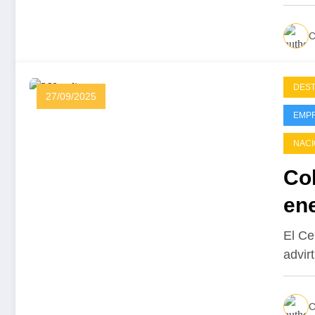
C
DES
27/09/2025
EMP
NACI
Col
en
El Ce
advir
C