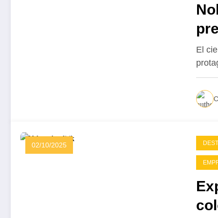
No
pre
Ho
El ci
prota
C
DES
02/10/2025
EMP
Ex
col