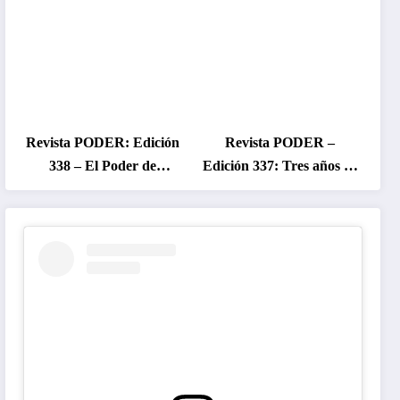
Revista PODER: Edición
Revista PODER –
338 – El Poder de
Edición 337: Tres años de
Colombia en Disputa
gobierno Petro, entre el
2026
cambio prometido y el
desencanto ciudadano