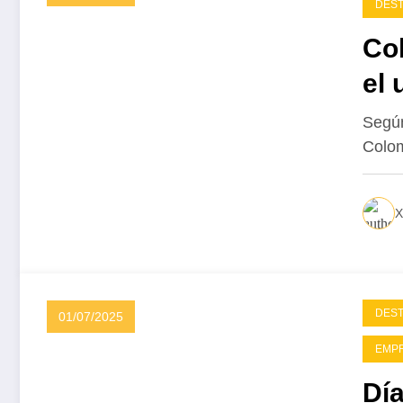
DES
Co
el 
Según
Colom
X
DES
01/07/2025
EMP
Día