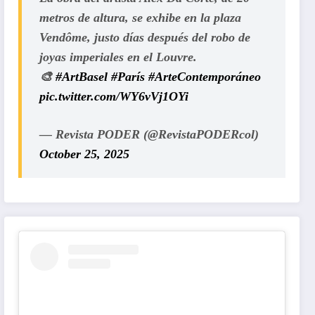
metros de altura, se exhibe en la plaza
Vendôme, justo días después del robo de
joyas imperiales en el Louvre.
🎨
#ArtBasel
#París
#ArteContemporáneo
pic.twitter.com/WY6vVj1OYi
— Revista PODER (@RevistaPODERcol)
October 25, 2025