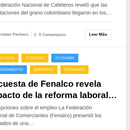
tórica de 5.400 millones de
deración Nacional de Cafeteros reveló que las
taciones del grano colombiano llegaron en los…
lares
Leer Más
ristian Pacheco
0 Comentarios
TACADAS
ECONOMÍA
ECONOMIA
RENDIMIENTO
EMPRESAS
ENTIDADES
cuesta de Fenalco revela
acto de la reforma laboral
el comercio
pciones sobre el empleo La Federación
nal de Comerciantes (Fenalco) presentó los
tados de una…