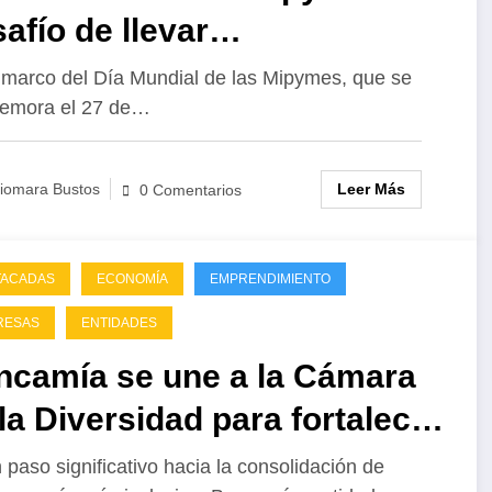
afío de llevar
anciamiento a los pequeños
 marco del Día Mundial de las Mipymes, que se
emora el 27 de…
gocios para impulsar su
arrollo
Leer Más
iomara Bustos
0 Comentarios
TACADAS
ECONOMÍA
EMPRENDIMIENTO
RESAS
ENTIDADES
ncamía se une a la Cámara
la Diversidad para fortalecer
 compromiso con la
 paso significativo hacia la consolidación de