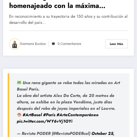
homenajeado con la máxima
distinción civil
En reconocimiento a su trayectoria de 150 años y su contribución al
desarrollo del país…
Xiomara Bustos
0 Comentarios
Leer Más
Una rana gigante se roba todas las miradas en Art
Basel París.
La obra del artista Alex Da Corte, de 20 metros de
altura, se exhibe en la plaza Vendôme, justo días
después del robo de joyas imperiales en el Louvre.
#ArtBasel
#París
#ArteContemporáneo
pic.twitter.com/WY6vVj1OYi
— Revista PODER (@RevistaPODERcol)
October 25,