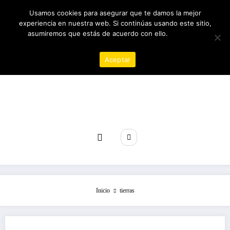
Saltar
06/08/2026
2:39:21 PM
Usamos cookies para asegurar que te damos la mejor
al
experiencia en nuestra web. Si continúas usando este sitio,
contenido
asumiremos que estás de acuerdo con ello.
Política de
privacidad
Aceptar
Revista poder
Inicio
tierras