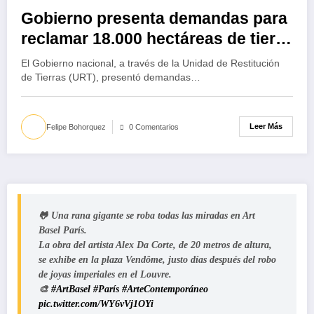
Gobierno presenta demandas para
reclamar 18.000 hectáreas de tierra
para pueblos étnicos en Nariño y
El Gobierno nacional, a través de la Unidad de Restitución
Guaviare
de Tierras (URT), presentó demandas…
Leer Más
Felipe Bohorquez
0 Comentarios
🐸 Una rana gigante se roba todas las miradas en Art
Basel París.
La obra del artista Alex Da Corte, de 20 metros de altura,
se exhibe en la plaza Vendôme, justo días después del robo
de joyas imperiales en el Louvre.
🎨
#ArtBasel
#París
#ArteContemporáneo
pic.twitter.com/WY6vVj1OYi