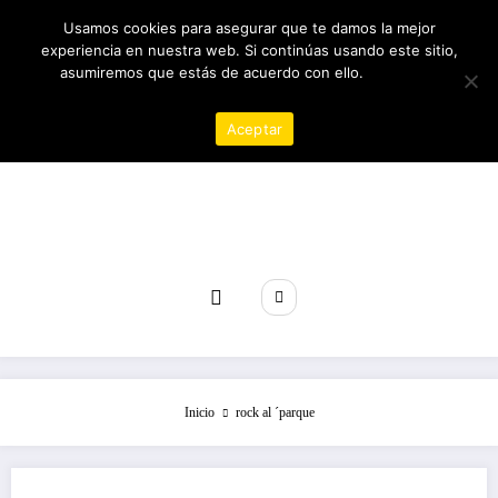
Saltar
05/08/2026
1:40:26 AM
Usamos cookies para asegurar que te damos la mejor
al
experiencia en nuestra web. Si continúas usando este sitio,
contenido
asumiremos que estás de acuerdo con ello.
Política de
privacidad
Aceptar
Revista poder
Inicio
rock al ´parque