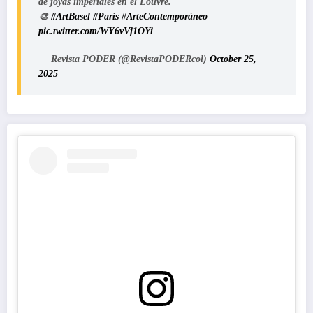
de joyas imperiales en el Louvre.
🎨
#ArtBasel
#París
#ArteContemporáneo
pic.twitter.com/WY6vVj1OYi
— Revista PODER (@RevistaPODERcol)
October 25,
2025