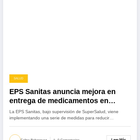
SALUD
EPS Sanitas anuncia mejora en
entrega de medicamentos en
cuatro departamentos
La EPS Sanitas, bajo supervisión de SuperSalud, viene
implementando una serie de medidas para reducir…
Leer Más
Felipe Bohorquez
0 Comentarios