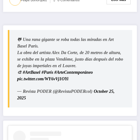
🐸 Una rana gigante se roba todas las miradas en Art
Basel París.
La obra del artista Alex Da Corte, de 20 metros de altura,
se exhibe en la plaza Vendôme, justo días después del robo
de joyas imperiales en el Louvre.
🎨
#ArtBasel
#París
#ArteContemporáneo
pic.twitter.com/WY6vVj1OYi
— Revista PODER (@RevistaPODERcol)
October 25,
2025