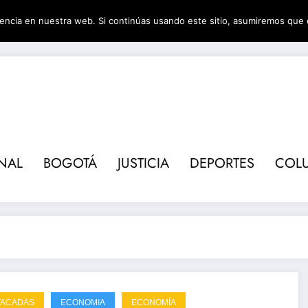
encia en nuestra web. Si continúas usando este sitio, asumiremos que 
Revis
NAL
BOGOTÁ
JUSTICIA
DEPORTES
COL
TACADAS
ECONOMIA
ECONOMÍA