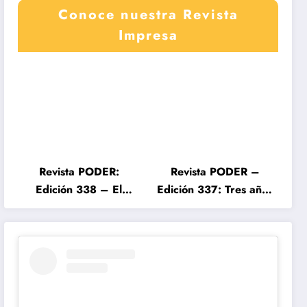
Conoce nuestra Revista
Impresa
Revista PODER:
Revista PODER –
Edición 338 – El
Edición 337: Tres años
Poder de Colombia en
de gobierno Petro,
Disputa 2026
entre el cambio
prometido y el
desencanto ciudadano