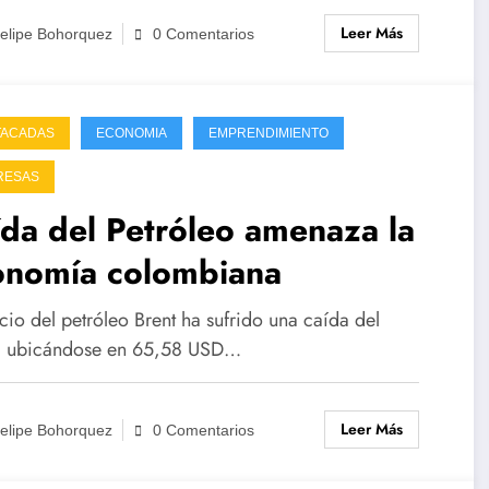
atrapado
d que nadie
espejismo
de
Leer Más
elipe Bohorquez
0 Comentarios
entre las
quiere ver:
del
5 
promesas y
las niñas
«crecimient
d
los
frente a una
o»
TACADAS
escándalos:
ECONOMIA
ley que no
EMPRENDIMIENTO
colombiano
el saldo del
las protege.
RESAS
gobierno
da del Petróleo amenaza la
Petro
onomía colombiana
cio del petróleo Brent ha sufrido una caída del
 ubicándose en 65,58 USD…
Leer Más
elipe Bohorquez
0 Comentarios