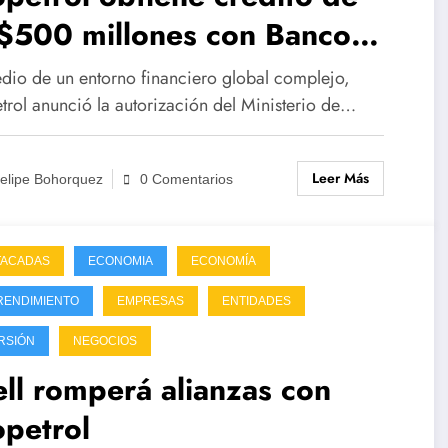
$500 millones con Banco
ntander
dio de un entorno financiero global complejo,
trol anunció la autorización del Ministerio de…
Leer Más
elipe Bohorquez
0 Comentarios
TACADAS
ECONOMIA
ECONOMÍA
RENDIMIENTO
EMPRESAS
ENTIDADES
RSIÓN
NEGOCIOS
ll romperá alianzas con
petrol