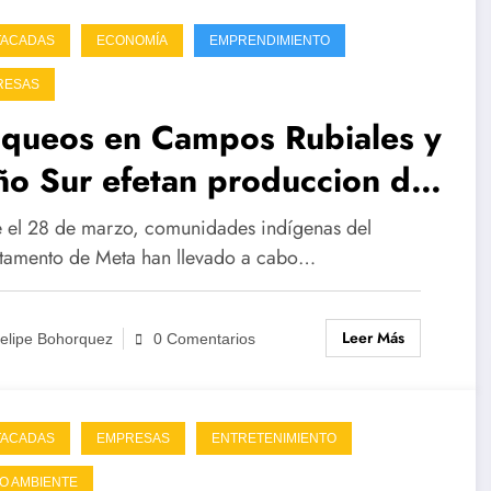
TACADAS
ECONOMÍA
EMPRENDIMIENTO
RESAS
oqueos en Campos Rubiales y
o Sur efetan produccion de
petrol
 el 28 de marzo, comunidades indígenas del
tamento de Meta han llevado a cabo…
Leer Más
elipe Bohorquez
0 Comentarios
TACADAS
EMPRESAS
ENTRETENIMIENTO
O AMBIENTE