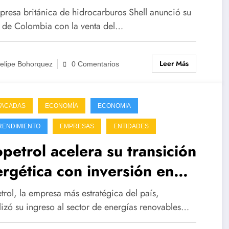
presa británica de hidrocarburos Shell anunció su
a de Colombia con la venta del…
Leer Más
elipe Bohorquez
0 Comentarios
TACADAS
ECONOMÍA
ECONOMIA
RENDIMIENTO
EMPRESAS
ENTIDADES
petrol acelera su transición
rgética con inversión en
que eólico
trol, la empresa más estratégica del país,
alizó su ingreso al sector de energías renovables…
Un país
Desigualda
El
5 