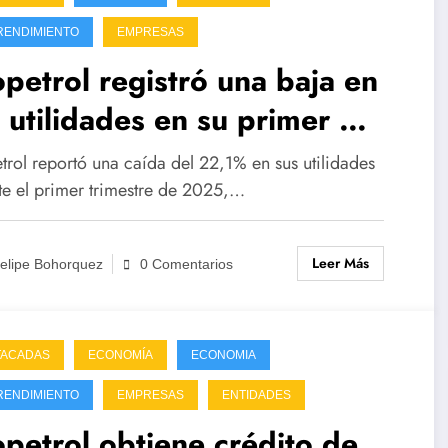
RENDIMIENTO
EMPRESAS
petrol registró una baja en
 utilidades en su primer
mestre
trol reportó una caída del 22,1% en sus utilidades
te el primer trimestre de 2025,…
Leer Más
elipe Bohorquez
0 Comentarios
TACADAS
ECONOMÍA
ECONOMIA
RENDIMIENTO
EMPRESAS
ENTIDADES
petrol obtiene crédito de