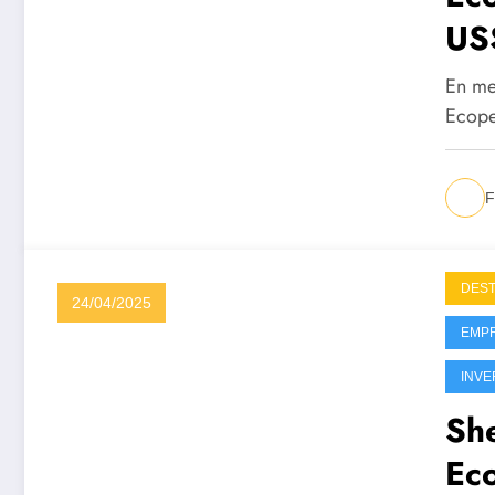
US
Sa
En me
Ecope
F
DES
24/04/2025
EMP
INVE
She
Eco