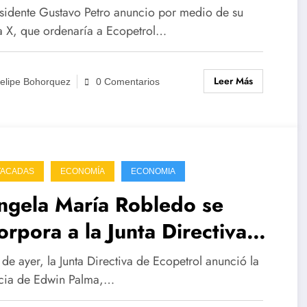
esidente Gustavo Petro anuncio por medio de su
a X, que ordenaría a Ecopetrol…
Leer Más
elipe Bohorquez
0 Comentarios
TACADAS
ECONOMÍA
ECONOMIA
gela María Robledo se
orpora a la Junta Directiva
Ecopetrol
 de ayer, la Junta Directiva de Ecopetrol anunció la
cia de Edwin Palma,…