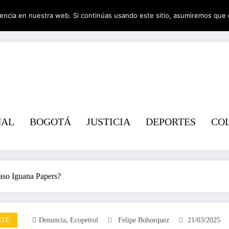
encia en nuestra web. Si continúas usando este sitio, asumiremos que 
Revist
NAL
BOGOTÁ
JUSTICIA
DEPORTES
CO
caso Iguana Papers?
,
NTE
Denuncia
Ecopetrol
Felipe Bohorquez
21/03/2025