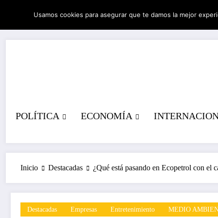
Saltar
Usamos cookies para asegurar que te damos la mejor experi
al
06/08/2026
4:56:26 PM
contenido
POLÍTICA
ECONOMÍA
INTERNACIO
Inicio
Destacadas
¿Qué está pasando en Ecopetrol con el 
Destacadas
Empresas
Entretenimiento
MEDIO AMBIE