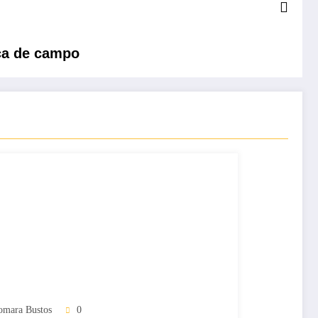
ica de campo
omara Bustos
0