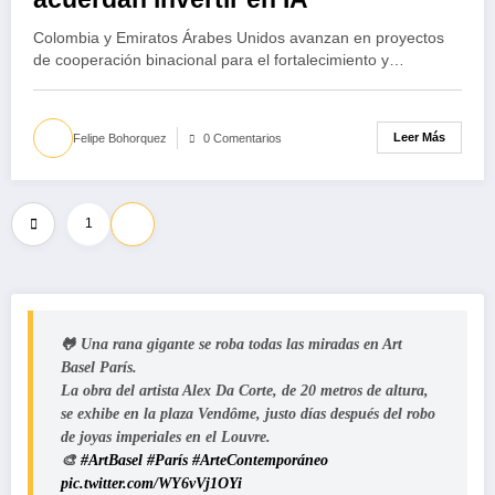
Colombia y Emiratos Árabes Unidos avanzan en proyectos
de cooperación binacional para el fortalecimiento y…
Leer Más
Felipe Bohorquez
0 Comentarios
Paginación
1
2
de
entradas
🐸 Una rana gigante se roba todas las miradas en Art
Basel París.
La obra del artista Alex Da Corte, de 20 metros de altura,
se exhibe en la plaza Vendôme, justo días después del robo
de joyas imperiales en el Louvre.
🎨
#ArtBasel
#París
#ArteContemporáneo
pic.twitter.com/WY6vVj1OYi