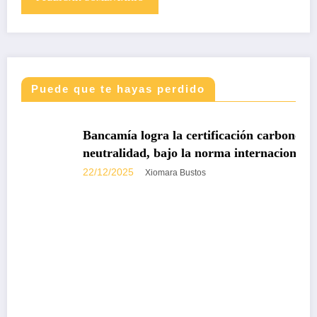
Puede que te hayas perdido
DESTACADAS
Bancamía logra la certificación carbono
neutralidad, bajo la norma internacional ISO
14068-1
22/12/2025
Xiomara Bustos