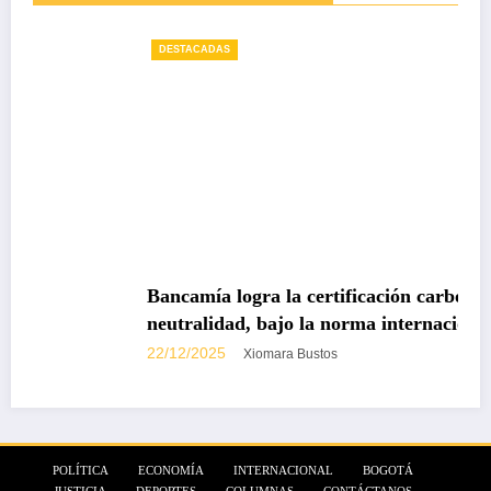
DESTACADAS
Bancamía logra la certificación carbono
neutralidad, bajo la norma internacional ISO
14068-1
22/12/2025
Xiomara Bustos
POLÍTICA
ECONOMÍA
INTERNACIONAL
BOGOTÁ