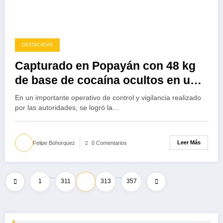
DESTACADAS
Capturado en Popayán con 48 kg
de base de cocaína ocultos en un
vehículo de transporte público
En un importante operativo de control y vigilancia realizado
por las autoridades, se logró la…
Leer Más
Felipe Bohorquez
0 Comentarios
…
…
Paginación
1
311
312
313
357
de
entradas