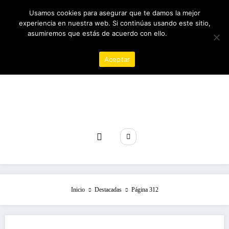
Saltar
09/08/2026
8:08:12 AM
Usamos cookies para asegurar que te damos la mejor
al
experiencia en nuestra web. Si continúas usando este sitio,
contenido
asumiremos que estás de acuerdo con ello.
Política de
privacidad
Aceptar
Revista poder
Inicio
Destacadas
Página 312