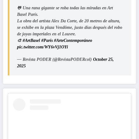
🐸 Una rana gigante se roba todas las miradas en Art
Basel París.
La obra del artista Alex Da Corte, de 20 metros de altura,
se exhibe en la plaza Vendôme, justo días después del robo
de joyas imperiales en el Louvre.
🎨
#ArtBasel
#París
#ArteContemporáneo
pic.twitter.com/WY6vVj1OYi
— Revista PODER (@RevistaPODERcol)
October 25,
2025