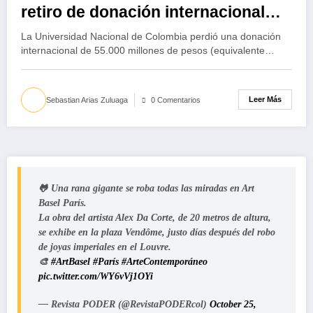
retiro de donación internacional
impacta la sede de Tumaco
La Universidad Nacional de Colombia perdió una donación
internacional de 55.000 millones de pesos (equivalente…
Leer Más
Sebastian Arias Zuluaga
0 Comentarios
🐸 Una rana gigante se roba todas las miradas en Art
Basel París.
La obra del artista Alex Da Corte, de 20 metros de altura,
se exhibe en la plaza Vendôme, justo días después del robo
de joyas imperiales en el Louvre.
🎨
#ArtBasel
#París
#ArteContemporáneo
pic.twitter.com/WY6vVj1OYi
— Revista PODER (@RevistaPODERcol)
October 25,