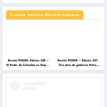
Conoce nuestra Revista Impresa
Revista PODER: Edición 338 –
Revista PODER – Edición 337:
El Poder de Colombia en Disputa
Tres años de gobierno Petro,
2026
entre el cambio prometido y el
desencanto ciudadano