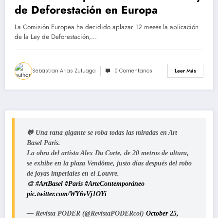
de Deforestación en Europa
La Comisión Europea ha decidido aplazar 12 meses la aplicación
de la Ley de Deforestación,…
Sebastian Arias Zuluaga
0 Comentarios
Leer Más
🐸 Una rana gigante se roba todas las miradas en Art
Basel París.
La obra del artista Alex Da Corte, de 20 metros de altura,
se exhibe en la plaza Vendôme, justo días después del robo
de joyas imperiales en el Louvre.
🎨
#ArtBasel
#París
#ArteContemporáneo
pic.twitter.com/WY6vVj1OYi
— Revista PODER (@RevistaPODERcol)
October 25,