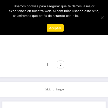
Saltar
08/08/2026
5:13:14 PM
Usamos cookies para asegurar que te damos la mejor
al
experiencia en nuestra web. Si continúas usando este sitio,
contenido
asumiremos que estás de acuerdo con ello.
Política de
privacidad
Aceptar
Revista poder
Inicio
Sangre