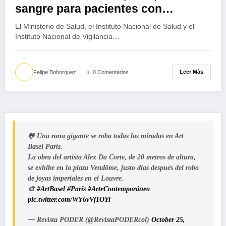
sangre para pacientes con
necesidad de transfusión
El Ministerio de Salud, el Instituto Nacional de Salud y el
Instituto Nacional de Vigilancia…
Leer Más
Felipe Bohorquez
0 Comentarios
🐸 Una rana gigante se roba todas las miradas en Art
Basel París.
La obra del artista Alex Da Corte, de 20 metros de altura,
se exhibe en la plaza Vendôme, justo días después del robo
de joyas imperiales en el Louvre.
🎨
#ArtBasel
#París
#ArteContemporáneo
pic.twitter.com/WY6vVj1OYi
— Revista PODER (@RevistaPODERcol)
October 25,