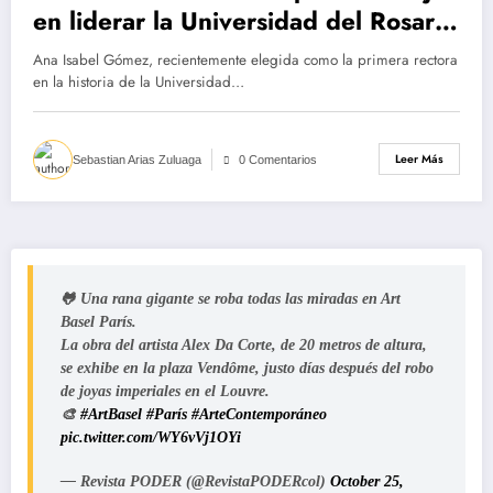
en liderar la Universidad del Rosario
en 370 años
Ana Isabel Gómez, recientemente elegida como la primera rectora
en la historia de la Universidad…
Leer Más
Sebastian Arias Zuluaga
0 Comentarios
🐸 Una rana gigante se roba todas las miradas en Art
Basel París.
La obra del artista Alex Da Corte, de 20 metros de altura,
se exhibe en la plaza Vendôme, justo días después del robo
de joyas imperiales en el Louvre.
🎨
#ArtBasel
#París
#ArteContemporáneo
pic.twitter.com/WY6vVj1OYi
— Revista PODER (@RevistaPODERcol)
October 25,