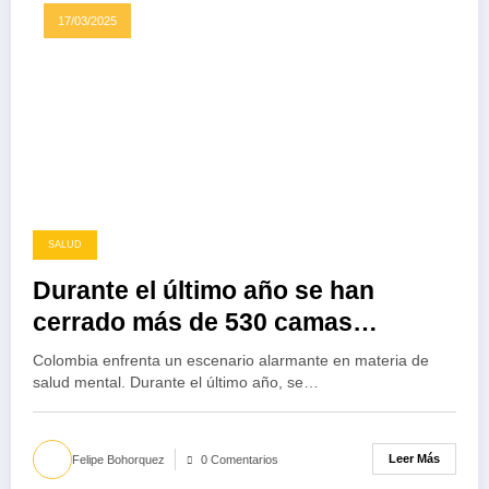
17/03/2025
SALUD
Durante el último año se han
cerrado más de 530 camas
destinadas a la atención
Colombia enfrenta un escenario alarmante en materia de
psiquiátrica
salud mental. Durante el último año, se…
Leer Más
Felipe Bohorquez
0 Comentarios