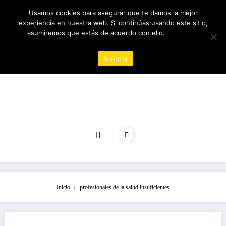
Saltar
06/08/2026
3:33:35 AM
Usamos cookies para asegurar que te damos la mejor
al
experiencia en nuestra web. Si continúas usando este sitio,
contenido
asumiremos que estás de acuerdo con ello.
Política de
privacidad
Aceptar
Revista poder
Inicio
profesionales de la salud insuficientes