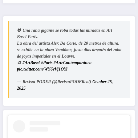
🐸 Una rana gigante se roba todas las miradas en Art
Basel París.
La obra del artista Alex Da Corte, de 20 metros de altura,
se exhibe en la plaza Vendôme, justo días después del robo
de joyas imperiales en el Louvre.
🎨
#ArtBasel
#París
#ArteContemporáneo
pic.twitter.com/WY6vVj1OYi
— Revista PODER (@RevistaPODERcol)
October 25,
2025