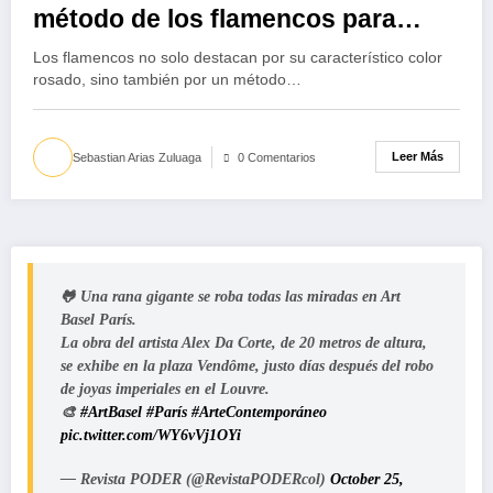
método de los flamencos para
nutrir a sus polluelos
Los flamencos no solo destacan por su característico color
rosado, sino también por un método…
Leer Más
Sebastian Arias Zuluaga
0 Comentarios
🐸 Una rana gigante se roba todas las miradas en Art
Basel París.
La obra del artista Alex Da Corte, de 20 metros de altura,
se exhibe en la plaza Vendôme, justo días después del robo
de joyas imperiales en el Louvre.
🎨
#ArtBasel
#París
#ArteContemporáneo
pic.twitter.com/WY6vVj1OYi
— Revista PODER (@RevistaPODERcol)
October 25,