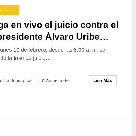
TACADAS
ga en vivo el juicio contra el
residente Álvaro Uribe
ez!
lunes 10 de febrero, desde las 8:00 a.m., se
dó la fase de juicio…
Leer Más
elipe Bohorquez
0 Comentarios
Un país
Desigualdad
El espejismo