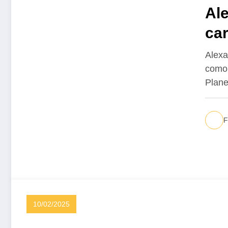
Al
ca
Alexa
como 
Plan
F
10/02/2025