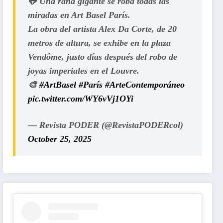
🐸 Una rana gigante se roba todas las
miradas en Art Basel París.
La obra del artista Alex Da Corte, de 20
metros de altura, se exhibe en la plaza
Vendôme, justo días después del robo de
joyas imperiales en el Louvre.
🎨
#ArtBasel
#París
#ArteContemporáneo
pic.twitter.com/WY6vVj1OYi
— Revista PODER (@RevistaPODERcol)
October 25, 2025