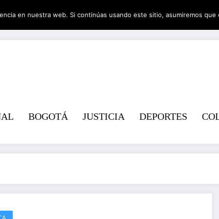
encia en nuestra web. Si continúas usando este sitio, asumiremos que 
Revist
NAL
BOGOTÁ
JUSTICIA
DEPORTES
CO
CA