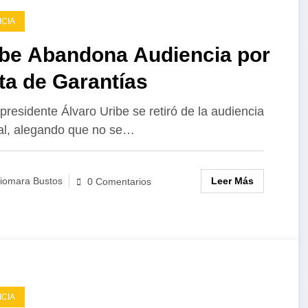
atrapado
que nadie
del
ICIA
entre las
quiere ver:
«crecimient
promesas y
las niñas
»
ibe Abandona Audiencia por
los
frente a una
colombiano
ta de Garantías
escándalos:
ley que no
el saldo del
las protege.
 presidente Álvaro Uribe se retiró de la audiencia
gobierno
ial, alegando que no se…
Petro
Leer Más
iomara Bustos
0 Comentarios
ICIA