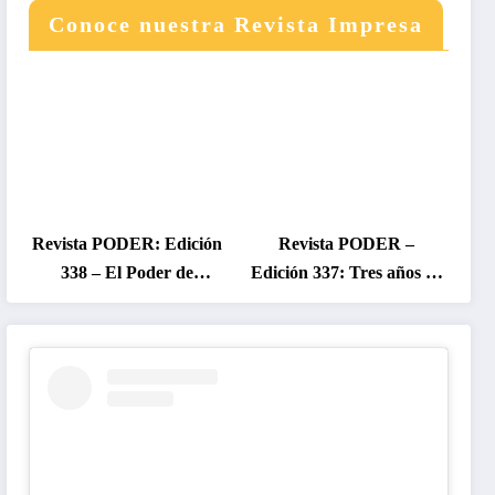
Conoce nuestra Revista Impresa
Revista PODER: Edición
Revista PODER –
338 – El Poder de
Edición 337: Tres años de
Colombia en Disputa
gobierno Petro, entre el
2026
cambio prometido y el
desencanto ciudadano