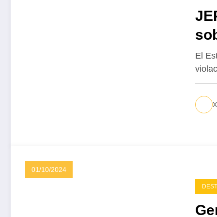
JE
sob
Jus
El Es
viola
X
01/10/2024
DES
Ge