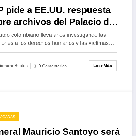
P pide a EE.UU. respuesta
re archivos del Palacio de
ticia
tado colombiano lleva años investigando las
ciones a los derechos humanos y las víctimas…
Leer Más
iomara Bustos
0 Comentarios
TACADAS
neral Mauricio Santoyo será