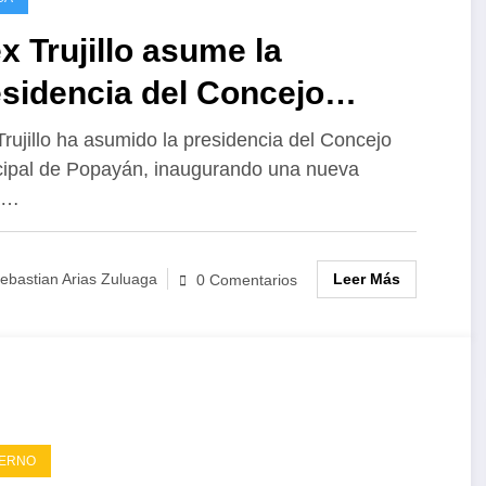
x Trujillo asume la
sidencia del Concejo
nicipal de Popayán
Trujillo ha asumido la presidencia del Concejo
ipal de Popayán, inaugurando una nueva
a…
Leer Más
ebastian Arias Zuluaga
0 Comentarios
IERNO