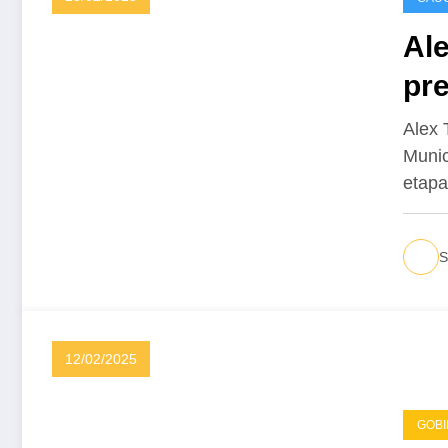
Ale
pre
Mu
Alex 
Munic
etap
S
12/02/2025
GOB