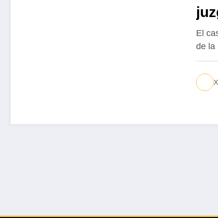
juz
fo
El ca
de la
X