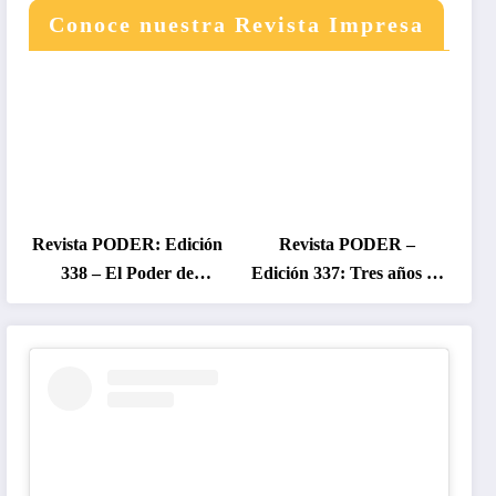
Conoce nuestra Revista Impresa
Revista PODER: Edición
Revista PODER –
338 – El Poder de
Edición 337: Tres años de
Colombia en Disputa
gobierno Petro, entre el
2026
cambio prometido y el
desencanto ciudadano