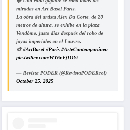
🐸 Una rana gigante se roba todas las
miradas en Art Basel París.
La obra del artista Alex Da Corte, de 20
metros de altura, se exhibe en la plaza
Vendôme, justo días después del robo de
joyas imperiales en el Louvre.
🎨
#ArtBasel
#París
#ArteContemporáneo
pic.twitter.com/WY6vVj1OYi
— Revista PODER (@RevistaPODERcol)
October 25, 2025