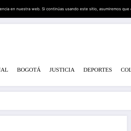
encia en nuestra web. Si continúas usando este sitio, asumiremos que 
Revist
NAL
BOGOTÁ
JUSTICIA
DEPORTES
CO