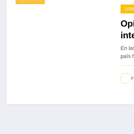
GOB
Opi
int
En la
país 
F