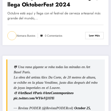
llega OktoberFest 2024
Octubre está aquí y llega con el festival de cerveza artesanal más
grande del mundo,…
Leer Más
Xiomara Bustos
0 Comentarios
🐸 Una rana gigante se roba todas las miradas en Art
Basel París.
La obra del artista Alex Da Corte, de 20 metros de altura,
se exhibe en la plaza Vendôme, justo días después del robo
de joyas imperiales en el Louvre.
🎨
#ArtBasel
#París
#ArteContemporáneo
pic.twitter.com/WY6vVj1OYi
— Revista PODER (@RevistaPODERcol)
October 25,