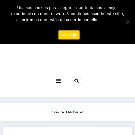
Saltar
06/08/2026
6:25:33 AM
Usamos cookies para asegurar que te damos la mejor
al
contenido
experiencia en nuestra web. Si continúas usando este sitio,
asumiremos que estás de acuerdo con ello.
Política de
privacidad
Aceptar
Revista poder
Inicio
OktoberFest