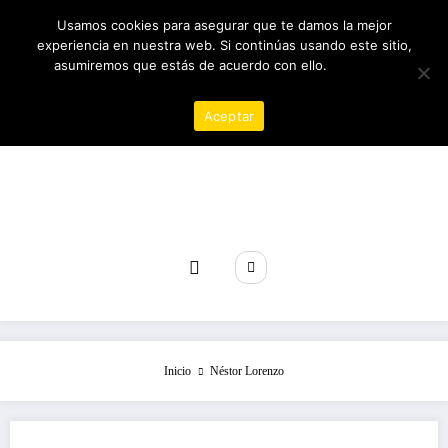
Saltar
08/08/2026
9:28:28 AM
Usamos cookies para asegurar que te damos la mejor
al
experiencia en nuestra web. Si continúas usando este sitio,
contenido
asumiremos que estás de acuerdo con ello.
Política de
privacidad
Aceptar
Revista poder
Inicio
Néstor Lorenzo