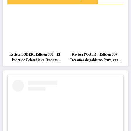
Revista PODER: Edición 338 – El
Revista PODER – Edición 337:
Poder de Colombia en Disputa
Tres años de gobierno Petro, entre
2026
el cambio prometido y el
desencanto ciudadano