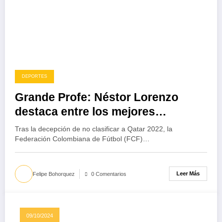
DEPORTES
Grande Profe: Néstor Lorenzo
destaca entre los mejores
entrenadores del mundo
Tras la decepción de no clasificar a Qatar 2022, la
Federación Colombiana de Fútbol (FCF)…
Leer Más
Felipe Bohorquez
0 Comentarios
09/10/2024