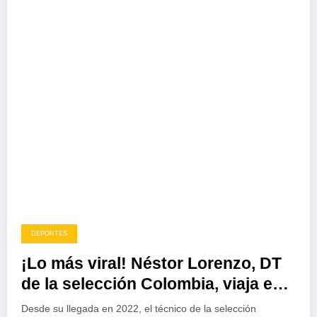
DEPORTES
¡Lo más viral! Néstor Lorenzo, DT
de la selección Colombia, viaja en
el transporte público de Bogotá
Desde su llegada en 2022, el técnico de la selección