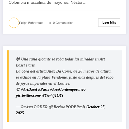
Colombia masculina de mayores, Néstor…
Leer Más
Felipe Bohorquez
0 Comentarios
🐸 Una rana gigante se roba todas las miradas en Art
Basel París.
La obra del artista Alex Da Corte, de 20 metros de altura,
se exhibe en la plaza Vendôme, justo días después del robo
de joyas imperiales en el Louvre.
🎨
#ArtBasel
#París
#ArteContemporáneo
pic.twitter.com/WY6vVj1OYi
— Revista PODER (@RevistaPODERcol)
October 25,
2025