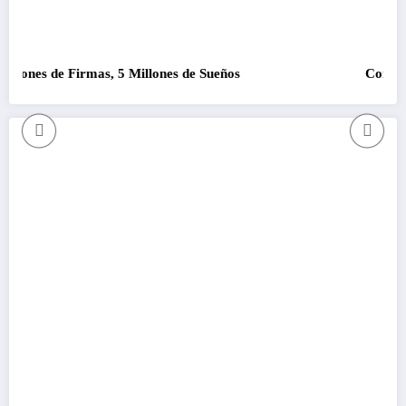
es de Firmas, 5 Millones de Sueños
Como que no