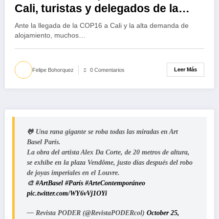
Cali, turistas y delegados de la
COP16 se hospedan en moteles
Ante la llegada de la COP16 a Cali y la alta demanda de
alojamiento, muchos…
Leer Más
Felipe Bohorquez
0 Comentarios
🐸 Una rana gigante se roba todas las miradas en Art
Basel París.
La obra del artista Alex Da Corte, de 20 metros de altura,
se exhibe en la plaza Vendôme, justo días después del robo
de joyas imperiales en el Louvre.
🎨
#ArtBasel
#París
#ArteContemporáneo
pic.twitter.com/WY6vVj1OYi
— Revista PODER (@RevistaPODERcol)
October 25,