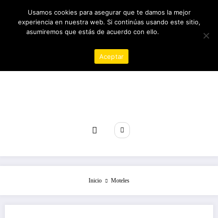
Saltar
06/08/2026
5:54:09 AM
Usamos cookies para asegurar que te damos la mejor
al
experiencia en nuestra web. Si continúas usando este sitio,
contenido
asumiremos que estás de acuerdo con ello.
Política de
privacidad
Aceptar
Revista poder
Inicio
Moteles