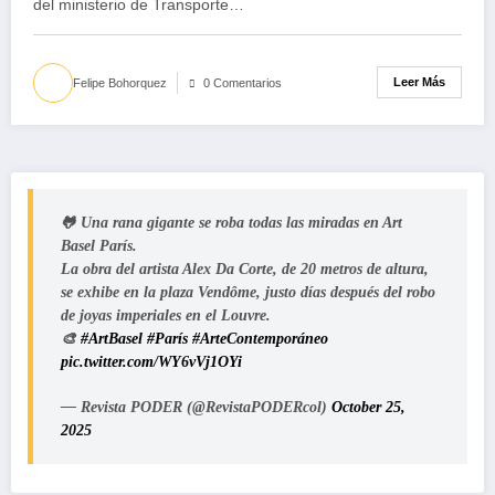
del ministerio de Transporte…
Leer Más
Felipe Bohorquez
0 Comentarios
🐸 Una rana gigante se roba todas las miradas en Art
Basel París.
La obra del artista Alex Da Corte, de 20 metros de altura,
se exhibe en la plaza Vendôme, justo días después del robo
de joyas imperiales en el Louvre.
🎨
#ArtBasel
#París
#ArteContemporáneo
pic.twitter.com/WY6vVj1OYi
— Revista PODER (@RevistaPODERcol)
October 25,
2025