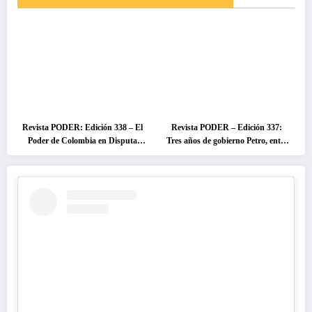
Revista PODER: Edición 338 – El
Revista PODER – Edición 337:
Poder de Colombia en Disputa
Tres años de gobierno Petro, entre
2026
el cambio prometido y el
desencanto ciudadano