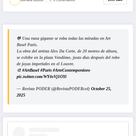
🐸 Una rana gigante se roba todas las miradas en Art
Basel París.
La obra del artista Alex Da Corte, de 20 metros de altura,
se exhibe en la plaza Vendôme, justo días después del robo
de joyas imperiales en el Louvre.
🎨
#ArtBasel
#París
#ArteContemporáneo
pic.twitter.com/WY6vVj1OYi
— Revista PODER (@RevistaPODERcol)
October 25,
2025