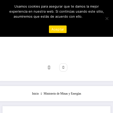
Saltar
08/08/2026
4:10:09 AM
Usamos cookies para asegurar que te damos la mejor
al
experiencia en nuestra web. Si continúas usando este sitio,
contenido
asumiremos que estás de acuerdo con ello.
Política de
privacidad
Aceptar
Revista poder
Inicio
Ministerio de Minas y Energías