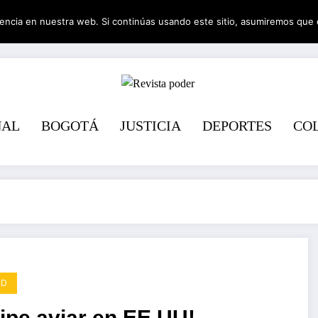
encia en nuestra web. Si continúas usando este sitio, asumiremos que 
Revista pode
NAL
BOGOTÁ
JUSTICIA
DEPORTES
CO
UD
ipe aviar en EE.UU!