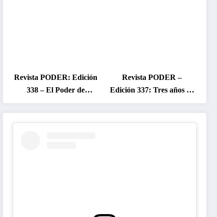
Revista PODER: Edición
Revista PODER –
338 – El Poder de
Edición 337: Tres años de
Colombia en Disputa
gobierno Petro, entre el
2026
cambio prometido y el
desencanto ciudadano