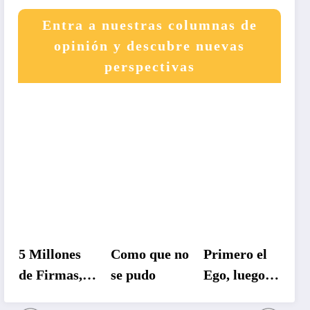
Entra a nuestras columnas de
opinión y descubre nuevas
perspectivas
5 Millones
Como que no
Primero el
Un 
de Firmas, 5
se pudo
Ego, luego
atr
Millones de
La Patria
entr