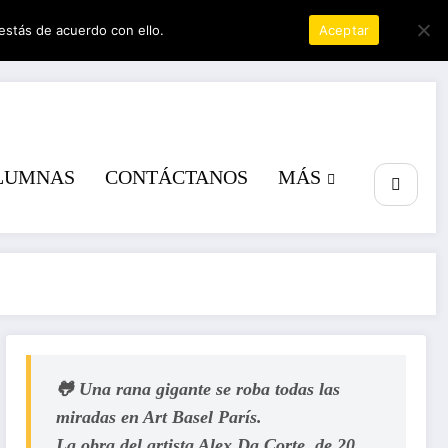
estás de acuerdo con ello.
Política de privacidad
Aceptar
r
LUMNAS
CONTÁCTANOS
MÁS
🐸 Una rana gigante se roba todas las
miradas en Art Basel París.
La obra del artista Alex Da Corte, de 20