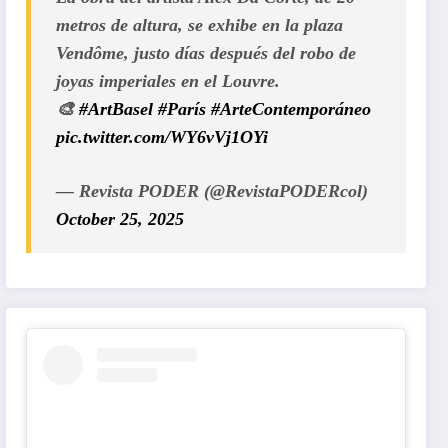
metros de altura, se exhibe en la plaza
Vendôme, justo días después del robo de
joyas imperiales en el Louvre.
🎨
#ArtBasel
#París
#ArteContemporáneo
pic.twitter.com/WY6vVj1OYi
— Revista PODER (@RevistaPODERcol)
October 25, 2025