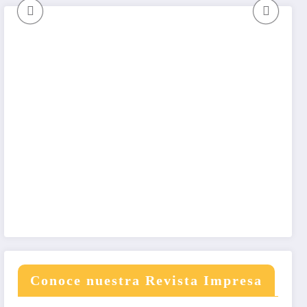
Sueños
pro
los
esc
el s
gob
Pet
Conoce nuestra Revista Impresa