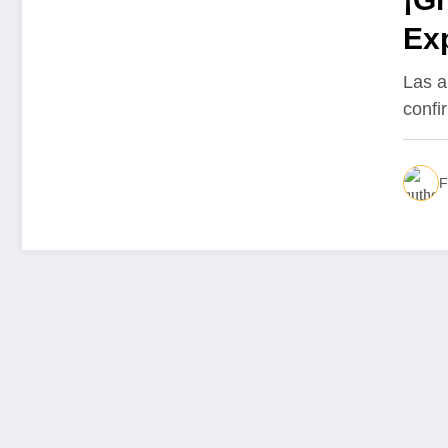
Exp
ri
Las a
confi
F