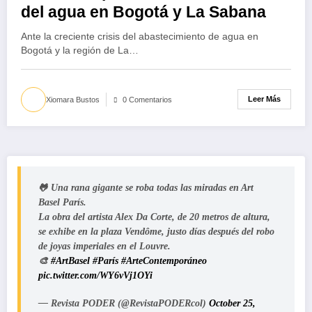
del agua en Bogotá y La Sabana
Ante la creciente crisis del abastecimiento de agua en
Bogotá y la región de La…
Leer Más
Xiomara Bustos
0 Comentarios
🐸 Una rana gigante se roba todas las miradas en Art
Basel París.
La obra del artista Alex Da Corte, de 20 metros de altura,
se exhibe en la plaza Vendôme, justo días después del robo
de joyas imperiales en el Louvre.
🎨
#ArtBasel
#París
#ArteContemporáneo
pic.twitter.com/WY6vVj1OYi
— Revista PODER (@RevistaPODERcol)
October 25,