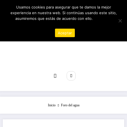
Saltar
10/08/2026
6:31:37 AM
Usamos cookies para asegurar que te damos la mejor
al
experiencia en nuestra web. Si continúas usando este sitio,
contenido
asumiremos que estás de acuerdo con ello.
Política de
privacidad
Aceptar
Revista poder
Inicio
Foro del agua