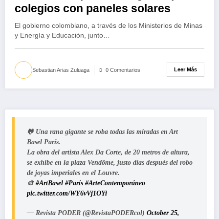
colegios con paneles solares
El gobierno colombiano, a través de los Ministerios de Minas
y Energía y Educación, junto…
Leer Más
Sebastian Arias Zuluaga
0 Comentarios
🐸 Una rana gigante se roba todas las miradas en Art
Basel París.
La obra del artista Alex Da Corte, de 20 metros de altura,
se exhibe en la plaza Vendôme, justo días después del robo
de joyas imperiales en el Louvre.
🎨
#ArtBasel
#París
#ArteContemporáneo
pic.twitter.com/WY6vVj1OYi
— Revista PODER (@RevistaPODERcol)
October 25,