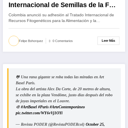
Internacional de Semillas de la FAO
en el marco de la COP16
Colombia anunció su adhesión al Tratado Internacional de
Recursos Fitogenéticos para la Alimentación y la…
Leer Más
Felipe Bohorquez
0 Comentarios
🐸 Una rana gigante se roba todas las miradas en Art
Basel París.
La obra del artista Alex Da Corte, de 20 metros de altura,
se exhibe en la plaza Vendôme, justo días después del robo
de joyas imperiales en el Louvre.
🎨
#ArtBasel
#París
#ArteContemporáneo
pic.twitter.com/WY6vVj1OYi
— Revista PODER (@RevistaPODERcol)
October 25,