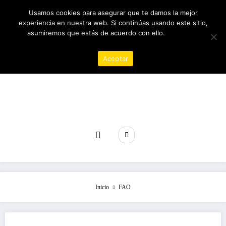
Saltar
06/08/2026
7:58:48 PM
Usamos cookies para asegurar que te damos la mejor
al
experiencia en nuestra web. Si continúas usando este sitio,
contenido
asumiremos que estás de acuerdo con ello.
Política de
privacidad
Aceptar
Revista poder
Inicio
FAO