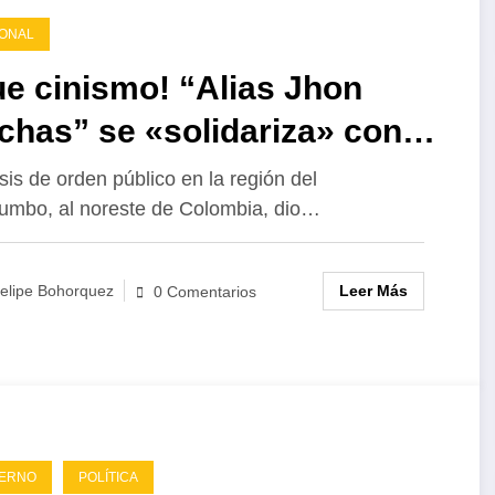
atrapado
que nadie
del
ONAL
entre las
quiere ver:
«crecimiento
promesas y
las niñas
»
e cinismo! “Alias Jhon
los
frente a una
colombiano
chas” se «solidariza» con
escándalos:
ley que no
 víctimas del Catatumbo
el saldo del
las protege.
isis de orden público en la región del
gobierno
umbo, al noreste de Colombia, dio…
Petro
Leer Más
elipe Bohorquez
0 Comentarios
IERNO
POLÍTICA