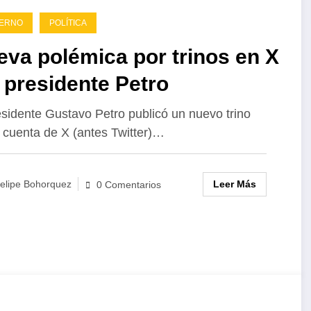
IERNO
POLÍTICA
va polémica por trinos en X
 presidente Petro
esidente Gustavo Petro publicó un nuevo trino
 cuenta de X (antes Twitter)…
Leer Más
elipe Bohorquez
0 Comentarios
Un país
Desigualdad
El espejismo