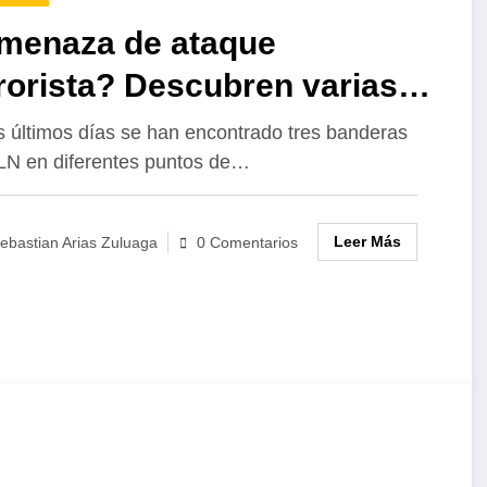
menaza de ataque
rorista? Descubren varias
nderas del ELN
s últimos días se han encontrado tres banderas
LN en diferentes puntos de…
Leer Más
ebastian Arias Zuluaga
0 Comentarios