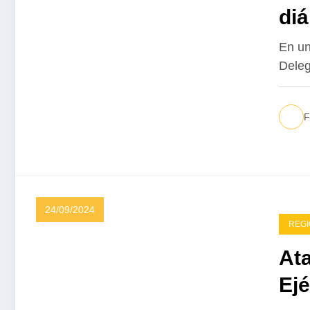
diá
go
En un
Deleg
F
24/09/2024
REG
Ata
Ejé