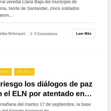
ldado muerto y cinco
na veredal Llana Baja del municipio de
ma, Norte de Santander, cinco soldados
ridos
taron…
Leer Más
elipe Bohorquez
0 Comentarios
IERNO
POLÍTICA
riesgo los diálogos de paz
 el ELN por atentado en
auca
 mañana del martes 17 de septiembre, la base