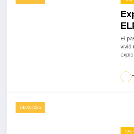
Ex
EL
El pa
vivió
expl
F
14/02/2025
NACI