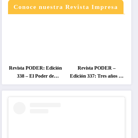
Conoce nuestra Revista Impresa
Revista PODER: Edición
Revista PODER –
338 – El Poder de
Edición 337: Tres años de
Colombia en Disputa
gobierno Petro, entre el
2026
cambio prometido y el
desencanto ciudadano