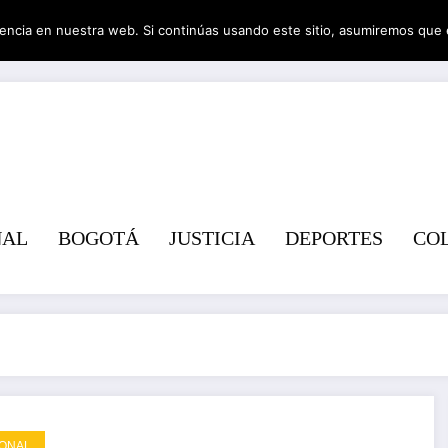
encia en nuestra web. Si continúas usando este sitio, asumiremos que 
Revist
NAL
BOGOTÁ
JUSTICIA
DEPORTES
CO
ONAL