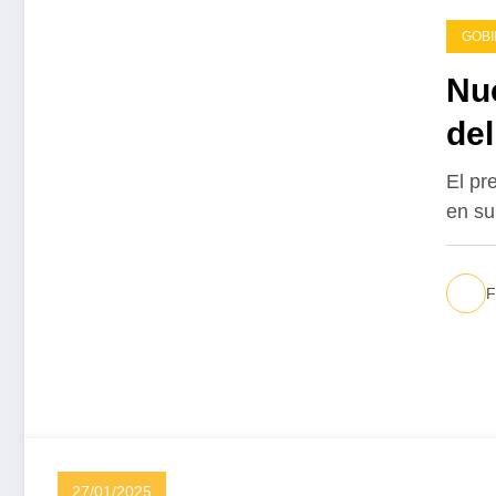
GOB
Nue
del
El pr
en su
F
27/01/2025