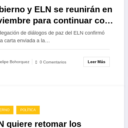
bierno y ELN se reunirán en
viembre para continuar con
 proceso de paz
legación de diálogos de paz del ELN confirmó
a carta enviada a la…
Leer Más
elipe Bohorquez
0 Comentarios
IERNO
POLÍTICA
 quiere retomar los