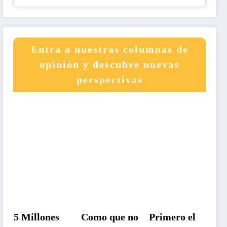
Entra a nuestras columnas de
opinión y descubre nuevas
perspectivas
5 Millones
Como que no
Primero el
Un p