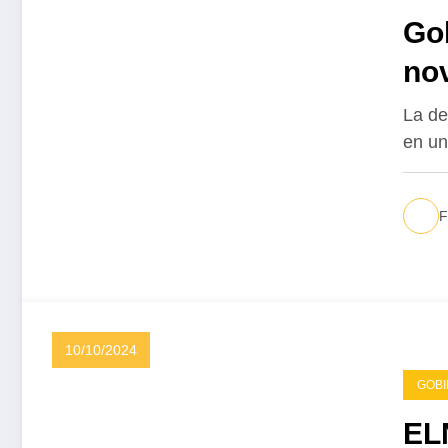
Go
no
el
La de
en un
F
10/10/2024
GOB
ELN