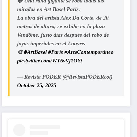
🐸 Una rana gigante se roba todas las
miradas en Art Basel París.
La obra del artista Alex Da Corte, de 20
metros de altura, se exhibe en la plaza
Vendôme, justo días después del robo de
joyas imperiales en el Louvre.
🎨
#ArtBasel
#París
#ArteContemporáneo
pic.twitter.com/WY6vVj1OYi
— Revista PODER (@RevistaPODERcol)
October 25, 2025