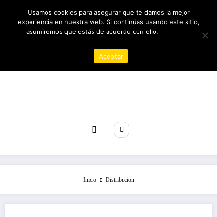
Saltar
08/08/2026
12:24:54 AM
Usamos cookies para asegurar que te damos la mejor
al
experiencia en nuestra web. Si continúas usando este sitio,
contenido
asumiremos que estás de acuerdo con ello.
Política de
privacidad
Aceptar
Revista poder
Inicio
Distribucion