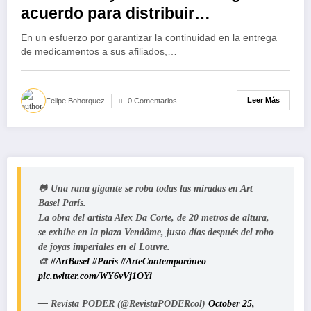
acuerdo para distribuir
medicamentos
En un esfuerzo por garantizar la continuidad en la entrega
de medicamentos a sus afiliados,…
Leer Más
Felipe Bohorquez
0 Comentarios
🐸 Una rana gigante se roba todas las miradas en Art
Basel París.
La obra del artista Alex Da Corte, de 20 metros de altura,
se exhibe en la plaza Vendôme, justo días después del robo
de joyas imperiales en el Louvre.
🎨
#ArtBasel
#París
#ArteContemporáneo
pic.twitter.com/WY6vVj1OYi
— Revista PODER (@RevistaPODERcol)
October 25,