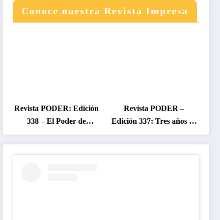
Conoce nuestra Revista Impresa
Revista PODER: Edición
Revista PODER –
338 – El Poder de
Edición 337: Tres años de
Colombia en Disputa
gobierno Petro, entre el
2026
cambio prometido y el
desencanto ciudadano