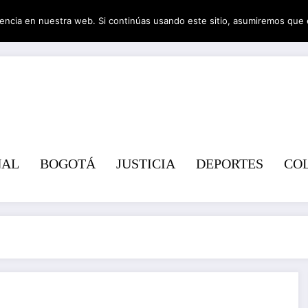
encia en nuestra web. Si continúas usando este sitio, asumiremos que 
Revist
NAL
BOGOTÁ
JUSTICIA
DEPORTES
CO