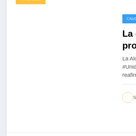
CAU
La
pr
La Al
#Unid
reafi
S