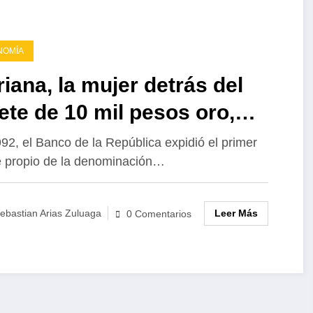
NOMÍA
iana, la mujer detrás del
lete de 10 mil pesos oro,
era ser reconocida por el
92, el Banco de la República expidió el primer
te propio de la denominación…
nco de la República
Leer Más
ebastian Arias Zuluaga
0 Comentarios