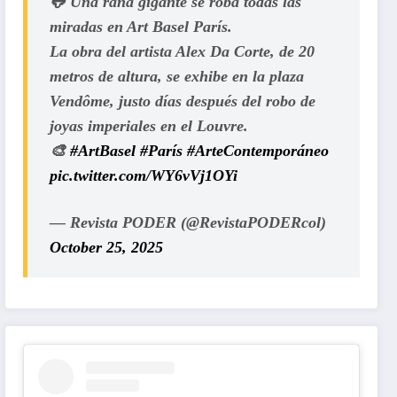
🐸 Una rana gigante se roba todas las
miradas en Art Basel París.
La obra del artista Alex Da Corte, de 20
metros de altura, se exhibe en la plaza
Vendôme, justo días después del robo de
joyas imperiales en el Louvre.
🎨
#ArtBasel
#París
#ArteContemporáneo
pic.twitter.com/WY6vVj1OYi
— Revista PODER (@RevistaPODERcol)
October 25, 2025