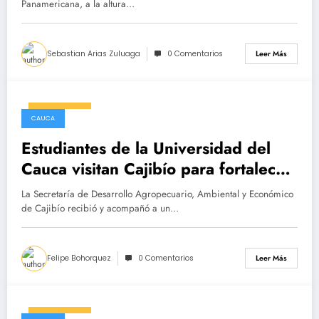
Panamericana, a la altura…
Sebastian Arias Zuluaga
0 Comentarios
Leer Más
18/03/2025
CAUCA
Estudiantes de la Universidad del
Cauca visitan Cajibío para fortalecer
su aprendizaje académico
La Secretaría de Desarrollo Agropecuario, Ambiental y Económico
de Cajibío recibió y acompañó a un…
Felipe Bohorquez
0 Comentarios
Leer Más
18/03/2025