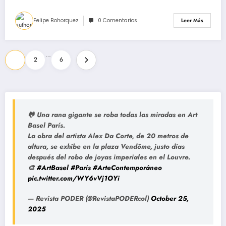
Felipe Bohorquez
0 Comentarios
Leer Más
Paginación
…
1
2
6
de
entradas
🐸 Una rana gigante se roba todas las miradas en Art
Basel París.
La obra del artista Alex Da Corte, de 20 metros de
altura, se exhibe en la plaza Vendôme, justo días
después del robo de joyas imperiales en el Louvre.
🎨
#ArtBasel
#París
#ArteContemporáneo
pic.twitter.com/WY6vVj1OYi
— Revista PODER (@RevistaPODERcol)
October 25,
2025