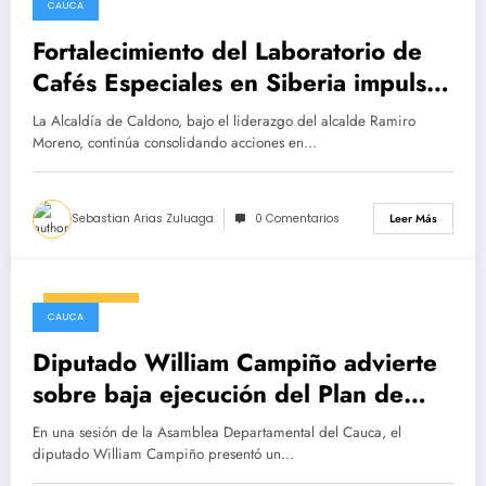
CAUCA
Fortalecimiento del Laboratorio de
Cafés Especiales en Siberia impulsa
la caficultura local
La Alcaldía de Caldono, bajo el liderazgo del alcalde Ramiro
Moreno, continúa consolidando acciones en…
Sebastian Arias Zuluaga
0 Comentarios
Leer Más
18/03/2025
CAUCA
Diputado William Campiño advierte
sobre baja ejecución del Plan de
Desarrollo Departamental en el
En una sesión de la Asamblea Departamental del Cauca, el
Cauca
diputado William Campiño presentó un…