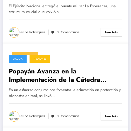
El Ejército Nacional entregó el puente militar La Esperanza, una
estructura crucial que volvió a…
Felipe Bohorquez
0 Comentarios
Leer Más
24/03/2025
CAUCA
REGIONES
Popayán Avanza en la
Implementación de la Cátedra
Animalista en Instituciones
En un esfuerzo conjunto por fomentar la educación en protección y
Educativas
bienestar animal, se llevó…
Felipe Bohorquez
0 Comentarios
Leer Más