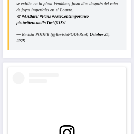
se exhibe en la plaza Vendôme, justo días después del robo
de joyas imperiales en el Louvre.
🎨
#ArtBasel
#París
#ArteContemporáneo
pic.twitter.com/WY6vVj1OYi
— Revista PODER (@RevistaPODERcol)
October 25,
2025