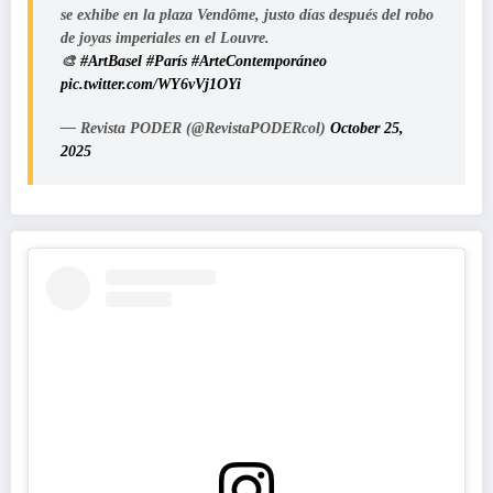
se exhibe en la plaza Vendôme, justo días después del robo
de joyas imperiales en el Louvre.
🎨
#ArtBasel
#París
#ArteContemporáneo
pic.twitter.com/WY6vVj1OYi
— Revista PODER (@RevistaPODERcol)
October 25,
2025