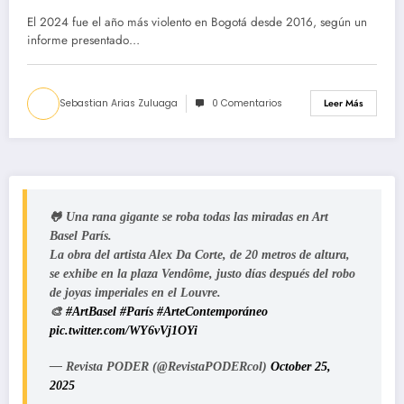
El 2024 fue el año más violento en Bogotá desde 2016, según un
informe presentado…
Sebastian Arias Zuluaga
0 Comentarios
Leer Más
🐸 Una rana gigante se roba todas las miradas en Art
Basel París.
La obra del artista Alex Da Corte, de 20 metros de altura,
se exhibe en la plaza Vendôme, justo días después del robo
de joyas imperiales en el Louvre.
🎨
#ArtBasel
#París
#ArteContemporáneo
pic.twitter.com/WY6vVj1OYi
— Revista PODER (@RevistaPODERcol)
October 25,
2025