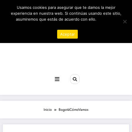
Saltar
07/08/2026
Usamos cookies para asegurar que te damos la mejor
al
contenido
experiencia en nuestra web. Si continúas usando este sitio,
asumiremos que estás de acuerdo con ello.
Política de
privacidad
Aceptar
Revista poder
Inicio
BogotáCómoVamos