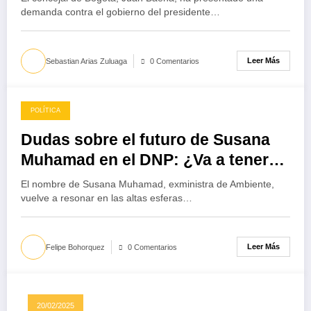
demanda contra el gobierno del presidente…
Leer Más
Sebastian Arias Zuluaga
0 Comentarios
POLÍTICA
24/02/2025
Dudas sobre el futuro de Susana
Muhamad en el DNP: ¿Va a tener
que llorar nuevamente?
El nombre de Susana Muhamad, exministra de Ambiente,
vuelve a resonar en las altas esferas…
Leer Más
Felipe Bohorquez
0 Comentarios
20/02/2025