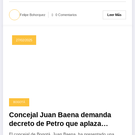
Leer Más
Felipe Bohorquez
0 Comentarios
27/02/2025
BOGOTÁ
Concejal Juan Baena demanda
decreto de Petro que aplaza
recursos para obras en Bogotá
El concejal de Bogotá, Juan Baena, ha presentado una