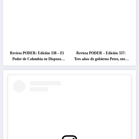
Revista PODER: Edición 338 – El
Revista PODER – Edición 337:
Poder de Colombia en Disputa
Tres años de gobierno Petro, entre
2026
el cambio prometido y el
desencanto ciudadano