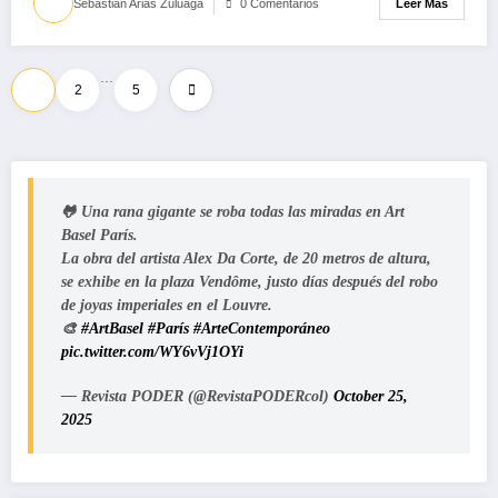
Leer Más
Sebastian Arias Zuluaga
0 Comentarios
…
Paginación
1
2
5
de
entradas
🐸 Una rana gigante se roba todas las miradas en Art
Basel París.
La obra del artista Alex Da Corte, de 20 metros de altura,
se exhibe en la plaza Vendôme, justo días después del robo
de joyas imperiales en el Louvre.
🎨
#ArtBasel
#París
#ArteContemporáneo
pic.twitter.com/WY6vVj1OYi
— Revista PODER (@RevistaPODERcol)
October 25,
2025