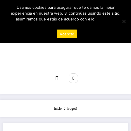
Saltar
06/08/2026
7:48:02 PM
Usamos cookies para asegurar que te damos la mejor
al
experiencia en nuestra web. Si continúas usando este sitio,
contenido
asumiremos que estás de acuerdo con ello.
Política de
privacidad
Aceptar
Revista poder
Inicio
Bogotá