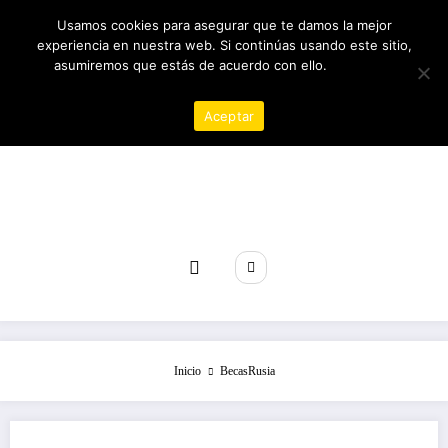
Saltar
07/08/2026
2:36:06 AM
Usamos cookies para asegurar que te damos la mejor
al
experiencia en nuestra web. Si continúas usando este sitio,
contenido
asumiremos que estás de acuerdo con ello.
Política de
privacidad
Aceptar
Revista poder
Inicio
BecasRusia