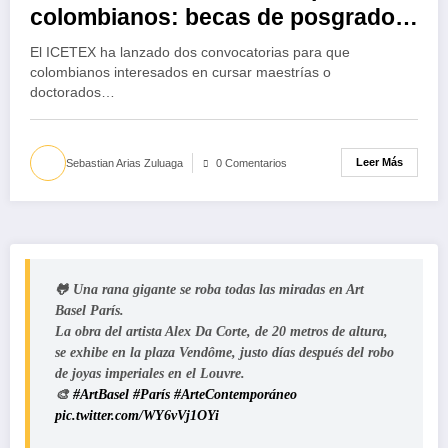
colombianos: becas de posgrado
en Rusia
El ICETEX ha lanzado dos convocatorias para que
colombianos interesados en cursar maestrías o
doctorados…
Leer Más
Sebastian Arias Zuluaga
0 Comentarios
🐸 Una rana gigante se roba todas las miradas en Art
Basel París.
La obra del artista Alex Da Corte, de 20 metros de altura,
se exhibe en la plaza Vendôme, justo días después del robo
de joyas imperiales en el Louvre.
🎨
#ArtBasel
#París
#ArteContemporáneo
pic.twitter.com/WY6vVj1OYi