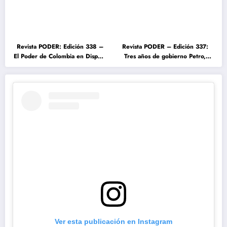
Revista PODER: Edición 338 –
Revista PODER – Edición 337:
El Poder de Colombia en Disputa
Tres años de gobierno Petro,
2026
entre el cambio prometido y el
desencanto ciudadano
Ver esta publicación en Instagram