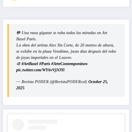
🐸 Una rana gigante se roba todas las miradas en Art
Basel París.
La obra del artista Alex Da Corte, de 20 metros de altura,
se exhibe en la plaza Vendôme, justo días después del robo
de joyas imperiales en el Louvre.
🎨
#ArtBasel
#París
#ArteContemporáneo
pic.twitter.com/WY6vVj1OYi
— Revista PODER (@RevistaPODERcol)
October 25,
2025