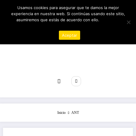
Saltar
10/08/2026
7:46:24 PM
Usamos cookies para asegurar que te damos la mejor
al
experiencia en nuestra web. Si continúas usando este sitio,
contenido
asumiremos que estás de acuerdo con ello.
Política de
privacidad
Aceptar
Revista poder
Inicio
ANT