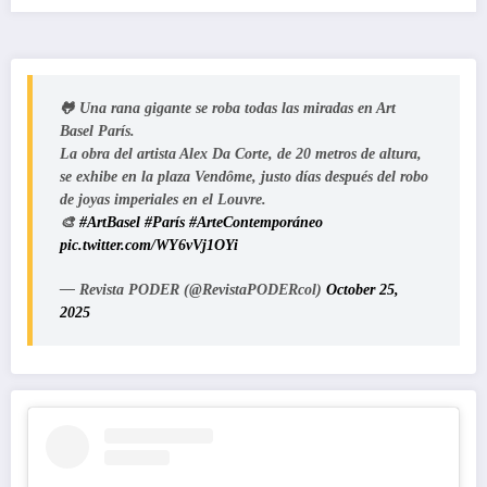
🐸 Una rana gigante se roba todas las miradas en Art
Basel París.
La obra del artista Alex Da Corte, de 20 metros de altura,
se exhibe en la plaza Vendôme, justo días después del robo
de joyas imperiales en el Louvre.
🎨
#ArtBasel
#París
#ArteContemporáneo
pic.twitter.com/WY6vVj1OYi
— Revista PODER (@RevistaPODERcol)
October 25,
2025