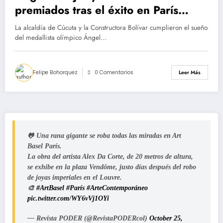
premiados tras el éxito en París
2024
La alcaldía de Cúcuta y la Constructora Bolívar cumplieron el sueño
del medallista olímpico Ángel…
Felipe Bohorquez
0 Comentarios
Leer Más
🐸 Una rana gigante se roba todas las miradas en Art
Basel París.
La obra del artista Alex Da Corte, de 20 metros de altura,
se exhibe en la plaza Vendôme, justo días después del robo
de joyas imperiales en el Louvre.
🎨
#ArtBasel
#París
#ArteContemporáneo
pic.twitter.com/WY6vVj1OYi
— Revista PODER (@RevistaPODERcol)
October 25,