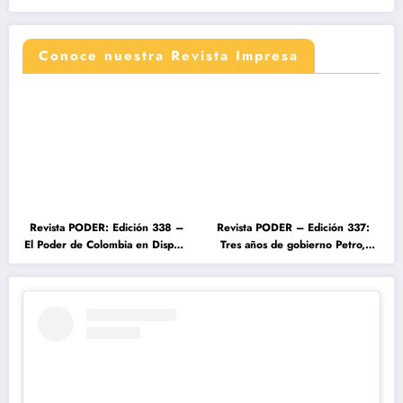
Conoce nuestra Revista Impresa
Revista PODER: Edición 338 –
Revista PODER – Edición 337:
El Poder de Colombia en Disputa
Tres años de gobierno Petro,
2026
entre el cambio prometido y el
desencanto ciudadano