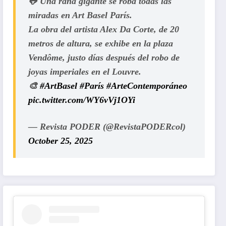
🐸 Una rana gigante se roba todas las
miradas en Art Basel París.
La obra del artista Alex Da Corte, de 20
metros de altura, se exhibe en la plaza
Vendôme, justo días después del robo de
joyas imperiales en el Louvre.
🎨
#ArtBasel
#París
#ArteContemporáneo
pic.twitter.com/WY6vVj1OYi
— Revista PODER (@RevistaPODERcol)
October 25, 2025