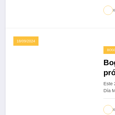
X
18/09/2024
BOG
Bog
pró
y S
Este 
Día M
X