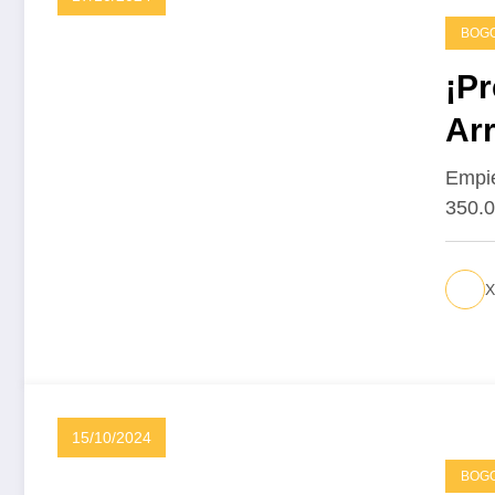
BOG
¡Pr
Arr
“T
Empie
350.0
X
15/10/2024
BOG