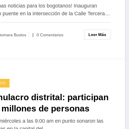
atrapado
que nadie
del
as noticias para los bogotanos! Inauguran
entre las
quiere ver:
«crecimiento
 puente en la intersección de la Calle Tercera…
promesas y
las niñas
»
los
frente a una
colombiano
Leer Más
iomara Bustos
0 Comentarios
escándalos:
ley que no
el saldo del
las protege.
gobierno
Petro
OTÁ
ulacro distrital: participan
4 millones de personas
miércoles a las 9:00 am en punto sonaron las
as en la capital del…