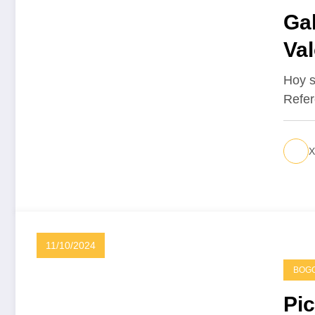
Gal
Va
bo
Hoy s
Refer
X
11/10/2024
BOG
Pic