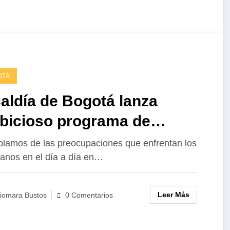
OTÁ
aldía de Bogotá lanza
bicioso programa de
vienda
blamos de las preocupaciones que enfrentan los
anos en el día a día en…
Leer Más
iomara Bustos
0 Comentarios