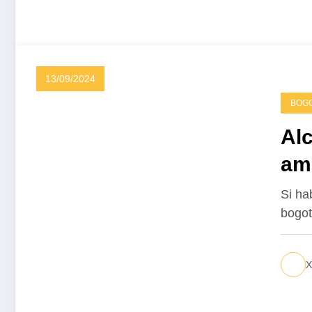
13/09/2024
BOG
Alc
am
vi
Si ha
bogot
X