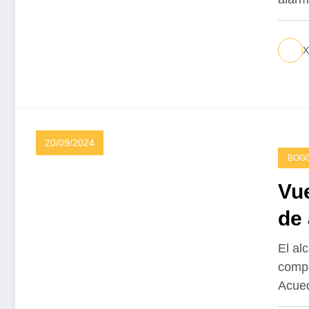
X
20/09/2024
BOG
Vue
de
El al
compa
Acue