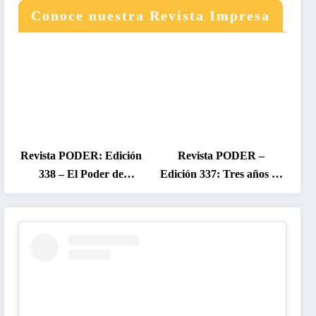
Conoce nuestra Revista Impresa
Revista PODER: Edición
Revista PODER –
338 – El Poder de
Edición 337: Tres años de
Colombia en Disputa
gobierno Petro, entre el
2026
cambio prometido y el
desencanto ciudadano