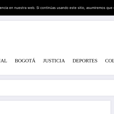
encia en nuestra web. Si continúas usando este sitio, asumiremos que 
Revist
NAL
BOGOTÁ
JUSTICIA
DEPORTES
CO