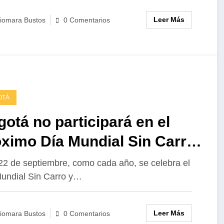
Leer Más
iomara Bustos
0 Comentarios
OTÁ
otá no participará en el
ximo Día Mundial Sin Carro
in Moto
22 de septiembre, como cada año, se celebra el
undial Sin Carro y…
Leer Más
iomara Bustos
0 Comentarios