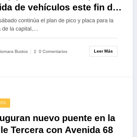
ida de vehículos este fin de
mana
sábado continúa el plan de pico y placa para la
a de la capital,…
Leer Más
iomara Bustos
0 Comentarios
OTÁ
uguran nuevo puente en la
lle Tercera con Avenida 68
Un país
Desigualdad
El espejismo