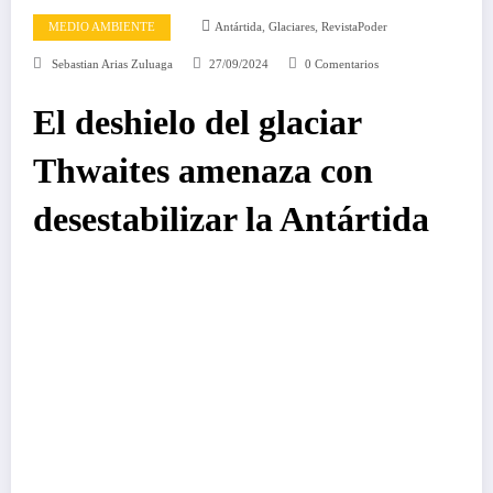
,
,
MEDIO AMBIENTE
Antártida
Glaciares
RevistaPoder
Sebastian Arias Zuluaga
27/09/2024
0 Comentarios
El deshielo del glaciar
Thwaites amenaza con
desestabilizar la Antártida