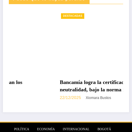
DESTACADAS
Bancamía logra la certificación carbono
neutralidad, bajo la norma internacional ISO
14068-1
22/12/2025
Xiomara Bustos
POLÍTICA
ECONOMÍA
INTERNACIONAL
BOGOTÁ