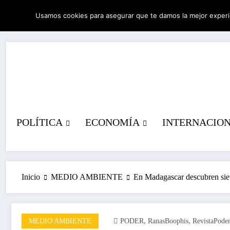
Saltar
Usamos cookies para asegurar que te damos la mejor experi
al
07/08/2026
12:59:41 AM
contenido
POLÍTICA
ECONOMÍA
INTERNACIO
Inicio
MEDIO AMBIENTE
En Madagascar descubren siet
,
,
MEDIO AMBIENTE
PODER
RanasBoophis
RevistaPode