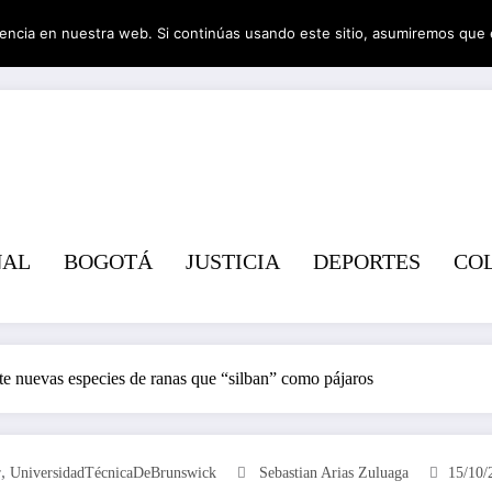
encia en nuestra web. Si continúas usando este sitio, asumiremos que 
Revist
NAL
BOGOTÁ
JUSTICIA
DEPORTES
CO
e nuevas especies de ranas que “silban” como pájaros
,
r
UniversidadTécnicaDeBrunswick
Sebastian Arias Zuluaga
15/10/